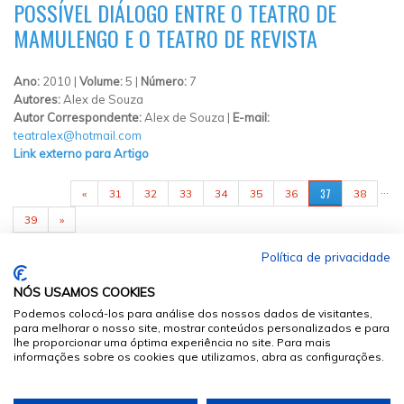
POSSÍVEL DIÁLOGO ENTRE O TEATRO DE
MAMULENGO E O TEATRO DE REVISTA
Ano:
2010 |
Volume:
5 |
Número:
7
Autores:
Alex de Souza
Autor Correspondente:
Alex de Souza |
E-mail:
teatralex@hotmail.com
Link externo para Artigo
PÁGINAS
…
37
«
31
32
33
34
35
36
38
39
»
Política de privacidade
NÓS USAMOS COOKIES
Podemos colocá-los para análise dos nossos dados de visitantes,
para melhorar o nosso site, mostrar conteúdos personalizados e para
lhe proporcionar uma óptima experiência no site. Para mais
informações sobre os cookies que utilizamos, abra as configurações.