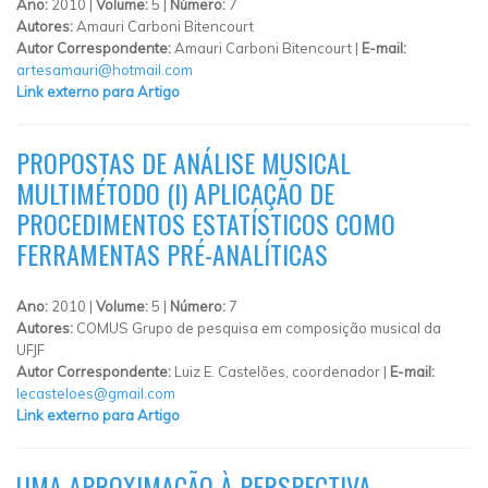
Ano:
2010 |
Volume:
5 |
Número:
7
Autores:
Amauri Carboni Bitencourt
Autor Correspondente:
Amauri Carboni Bitencourt |
E-mail:
artesamauri@hotmail.com
Link externo para Artigo
PROPOSTAS DE ANÁLISE MUSICAL
MULTIMÉTODO (I) APLICAÇÃO DE
PROCEDIMENTOS ESTATÍSTICOS COMO
FERRAMENTAS PRÉ-ANALÍTICAS
Ano:
2010 |
Volume:
5 |
Número:
7
Autores:
COMUS Grupo de pesquisa em composição musical da
UFJF
Autor Correspondente:
Luiz E. Castelões, coordenador |
E-mail:
lecasteloes@gmail.com
Link externo para Artigo
UMA APROXIMAÇÃO À PERSPECTIVA