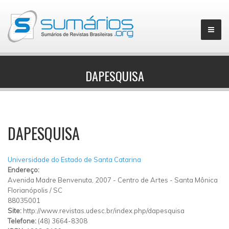
DAPESQUISA
▼
DAPESQUISA
Universidade do Estado de Santa Catarina
Endereço:
Avenida Madre Benvenuta, 2007
-
Centro de Artes
-
Santa Mônica
Florianópolis
/
SC
88035001
Site:
http://www.revistas.udesc.br/index.php/dapesquisa
Telefone:
(48) 3664-8308