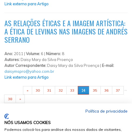
Link externo para Artigo
AS RELAÇÕES ÉTICAS E A IMAGEM ARTÍSTICA:
A ÉTICA DE LEVINAS NAS IMAGENS DE ANDRÉS
SERRANO
Ano:
2011 |
Volume:
6 |
Número:
8
Autores:
Daisy Mary da Silva Proença
Autor Correspondente:
Daisy Mary da Silva Proença |
E-mail:
daisymspro@yahoo.com.br
Link externo para Artigo
PÁGINAS
…
34
«
30
31
32
33
35
36
37
38
»
Política de privacidade
NÓS USAMOS COOKIES
Podemos colocá-los para análise dos nossos dados de visitantes,