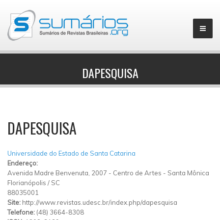
DAPESQUISA
▼
DAPESQUISA
Universidade do Estado de Santa Catarina
Endereço:
Avenida Madre Benvenuta, 2007
-
Centro de Artes
-
Santa Mônica
Florianópolis
/
SC
88035001
Site:
http://www.revistas.udesc.br/index.php/dapesquisa
Telefone:
(48) 3664-8308