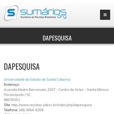
DAPESQUISA
▼
DAPESQUISA
Universidade do Estado de Santa Catarina
Endereço:
Avenida Madre Benvenuta, 2007
-
Centro de Artes
-
Santa Mônica
Florianópolis
/
SC
88035001
Site:
http://www.revistas.udesc.br/index.php/dapesquisa
Telefone:
(48) 3664-8308