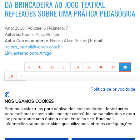
DA BRINCADEIRA AO JOGO TEATRAL
REFLEXÕES SOBRE UMA PRÁTICA PEDAGÓGICA
Ano:
2010 |
Volume:
5 |
Número:
7
Autores:
Naiara Alice Bertoli
Autor Correspondente:
Naiara Alice Bertoli |
E-mail:
naiara_bertoli@yahoo.com.br
Link externo para Artigo
PÁGINAS
…
38
«
31
32
33
34
35
36
37
39
»
Política de privacidade
NÓS USAMOS COOKIES
Podemos colocá-los para análise dos nossos dados de visitantes,
para melhorar o nosso site, mostrar conteúdos personalizados e para
lhe proporcionar uma óptima experiência no site. Para mais
informações sobre os cookies que utilizamos, abra as configurações.