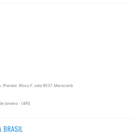
o, 9ºandar, Bloco F, sala 9037, Maracanã
de Janeiro - UERJ
A BRASIL