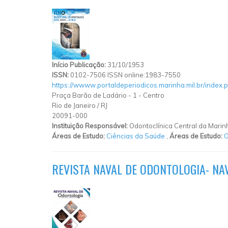
Início Publicação:
31/10/1953
ISSN:
0102-7506 ISSN online:1983-7550
https://wwww.portaldeperiodicos.marinha.mil.br/index.p
Praça Barão de Ladário
-
1
-
Centro
Rio de Janeiro
/
RJ
20091-000
Instituição Responsável:
Odontoclínica Central da Marin
Áreas de Estudo:
Ciências da Saúde
,
Áreas de Estudo:
O
REVISTA NAVAL DE ODONTOLOGIA- NA