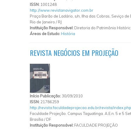
ISSN:
1001248
http://www.revistanavigator.com.br
Praça Barão de Ladário, s/n, Ilha das Cobras, Seviço 
Rio de Janeiro
/
RJ
Instituição Responsável:
Diretoria do Patrimônio Histó
Áreas de Estudo:
História
REVISTA NEGÓCIOS EM PROJEÇÃO
Início Publicação:
30/09/2010
ISSN:
21786259
http://revista.faculdadeprojecao.edu.br/revista/index.ph
Faculdade Projeção. Campus Taguatinga. A.E.n. 5 e 5 Set
Brasília
/
DF
Instituição Responsável:
FACULDADE PROJEÇÃO