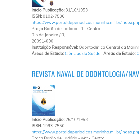
Início Publicação:
31/10/1953
ISSN:
0102-7506
https://www.portaldeperiodicos.marinha.mil.br/index.ph
Praça Barão de Ladário
-
1
-
Centro
Rio de Janeiro
/
RJ
20091-000
Instituição Responsável:
Odontoclínica Central da Marin
Áreas de Estudo:
Ciências da Saúde
,
Áreas de Estudo:
O
REVISTA NAVAL DE ODONTOLOGIA/NA
Início Publicação:
25/10/1953
ISSN:
1993-7550
https://www.portaldeperiodicos.marinha.mil.br/index.ph
Praça Barão de Ladário
-
s/nº
-
Centro