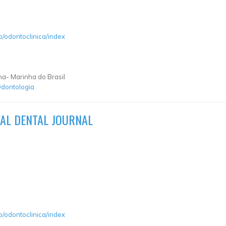
p/odontoclinica/index
ha- Marinha do Brasil
dontologia
VAL DENTAL JOURNAL
p/odontoclinica/index