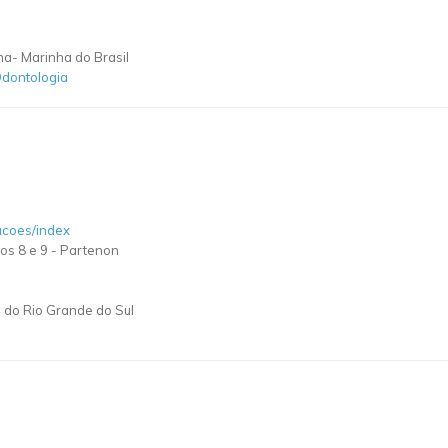
ha- Marinha do Brasil
dontologia
gacoes/index
os 8 e 9
-
Partenon
a do Rio Grande do Sul