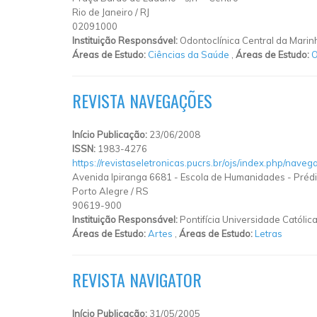
Rio de Janeiro
/
RJ
02091000
Instituição Responsável:
Odontoclínica Central da Marin
Áreas de Estudo:
Ciências da Saúde
,
Áreas de Estudo:
O
REVISTA NAVEGAÇÕES
Início Publicação:
23/06/2008
ISSN:
1983-4276
https://revistaseletronicas.pucrs.br/ojs/index.php/nave
Avenida Ipiranga 6681
-
Escola de Humanidades - Prédi
Porto Alegre
/
RS
90619-900
Instituição Responsável:
Pontifícia Universidade Católic
Áreas de Estudo:
Artes
,
Áreas de Estudo:
Letras
REVISTA NAVIGATOR
Início Publicação:
31/05/2005