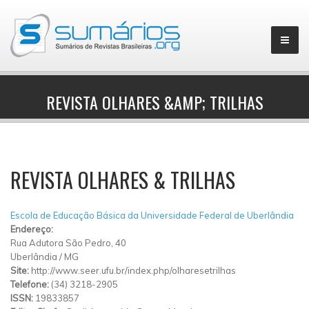
REVISTA OLHARES &AMP; TRILHAS
▼
REVISTA OLHARES & TRILHAS
Escola de Educação Básica da Universidade Federal de Uberlândia
Endereço:
Rua Adutora São Pedro, 40
Uberlândia
/
MG
Site:
http://www.seer.ufu.br/index.php/olharesetrilhas
Telefone:
(34) 3218-2905
ISSN:
19833857