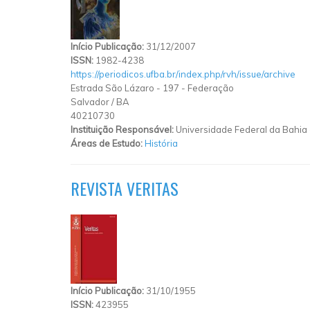
Início Publicação:
31/12/2007
ISSN:
1982-4238
https://periodicos.ufba.br/index.php/rvh/issue/archive
Estrada São Lázaro
-
197
-
Federação
Salvador
/
BA
40210730
Instituição Responsável:
Universidade Federal da Bahia
Áreas de Estudo:
História
REVISTA VERITAS
Início Publicação:
31/10/1955
ISSN:
423955