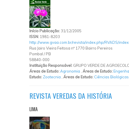
Início Publicação:
31/12/2005
ISSN:
1981-8203
http://www.gvaa.com.br/revista/index.php/RVADS/index
Rua Jairo Vieira Feitosa nº 1770 Bairro Pereiros
Pombal
/
PB
58840-000
Instituição Responsável:
GRUPO VERDE DE AGROECOLO
Áreas de Estudo:
Agronomia
,
Áreas de Estudo:
Engenhar
Estudo:
Zootecnia
,
Áreas de Estudo:
Ciências Biológicas
REVISTA VEREDAS DA HISTÓRIA
LIMA