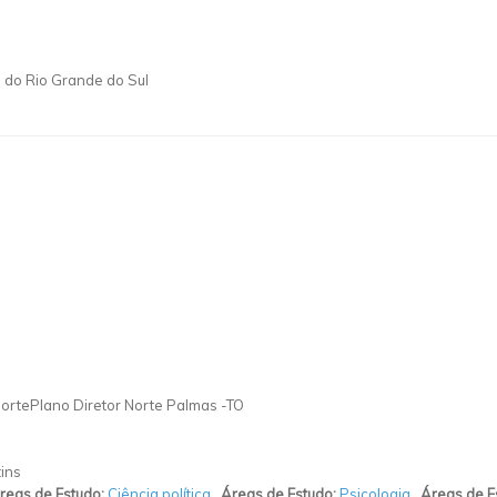
a do Rio Grande do Sul
ortePlano Diretor Norte Palmas -TO
ins
reas de Estudo:
Ciência política
,
Áreas de Estudo:
Psicologia
,
Áreas de E