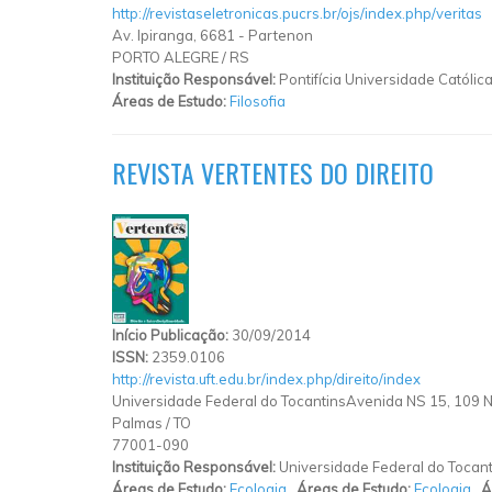
http://revistaseletronicas.pucrs.br/ojs/index.php/veritas
Av. Ipiranga, 6681 - Partenon
PORTO ALEGRE
/
RS
Instituição Responsável:
Pontifícia Universidade Católic
Áreas de Estudo:
Filosofia
REVISTA VERTENTES DO DIREITO
Início Publicação:
30/09/2014
ISSN:
2359.0106
http://revista.uft.edu.br/index.php/direito/index
Universidade Federal do TocantinsAvenida NS 15, 109 N
Palmas
/
TO
77001-090
Instituição Responsável:
Universidade Federal do Tocant
Áreas de Estudo:
Ecologia
,
Áreas de Estudo:
Ecologia
,
Á