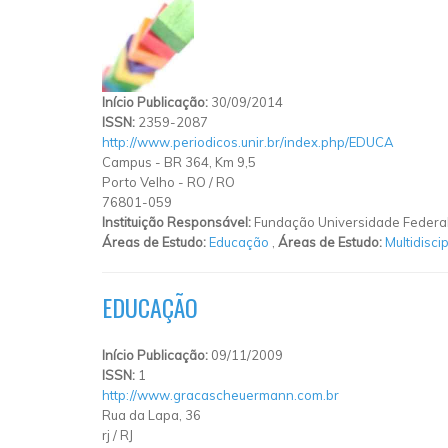
Início Publicação:
30/09/2014
ISSN:
2359-2087
http://www.periodicos.unir.br/index.php/EDUCA
Campus - BR 364, Km 9,5
Porto Velho - RO
/
RO
76801-059
Instituição Responsável:
Fundação Universidade Federa
Áreas de Estudo:
Educação
,
Áreas de Estudo:
Multidiscip
EDUCAÇÃO
Início Publicação:
09/11/2009
ISSN:
1
http://www.gracascheuermann.com.br
Rua da Lapa, 36
rj
/
RJ