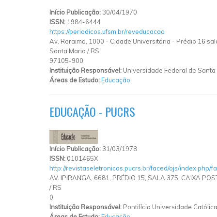
Início Publicação:
30/04/1970
ISSN:
1984-6444
https://periodicos.ufsm.br/reveducacao
Av. Roraima, 1000 - Cidade Universitária
-
Prédio 16 sa
Santa Maria
/
RS
97105-900
Instituição Responsável:
Universidade Federal de Santa
Áreas de Estudo:
Educação
EDUCAÇÃO - PUCRS
Início Publicação:
31/03/1978
ISSN:
0101465X
http://revistaseletronicas.pucrs.br/faced/ojs/index.php/f
AV. IPIRANGA, 6681, PRÉDIO 15, SALA 375, CAIXA POS
/
RS
0
Instituição Responsável:
Pontifícia Universidade Católic
Áreas de Estudo:
Educação