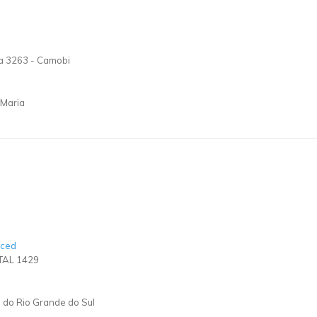
la 3263
-
Camobi
 Maria
aced
TAL 1429
a do Rio Grande do Sul