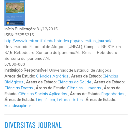
Início Publicação:
31/12/2015
ISSN:
25255215
http://www.kentron.ifal.edu.br/index.php/diversitas_journal/
Universidade Estadual de Alagoas (UNEAL), Campus IIBR 316 km
87,5, Bebedouro, Santana do Ipanema/AL, Brasil.
-
Bebedouro
Santana do Ipanema
/
AL
57500-000
Instituição Responsável:
Universidade Estadual de Alagoas
Áreas de Estudo:
Ciências Agrárias
,
Áreas de Estudo:
Ciências
Biológicas
,
Áreas de Estudo:
Ciências da Saúde
,
Áreas de Estudo:
Ciências Exatas
,
Áreas de Estudo:
Ciências Humanas
,
Áreas de
Estudo:
Ciências Sociais Aplicadas
,
Áreas de Estudo:
Engenharias
,
Áreas de Estudo:
Linguística, Letras e Artes
,
Áreas de Estudo:
Multidisciplinar
DIVERSITAS JOURNAL