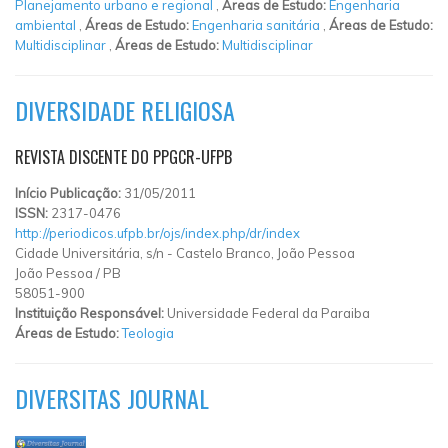
Planejamento urbano e regional
,
Áreas de Estudo:
Engenharia
ambiental
,
Áreas de Estudo:
Engenharia sanitária
,
Áreas de Estudo:
Multidisciplinar
,
Áreas de Estudo:
Multidisciplinar
DIVERSIDADE RELIGIOSA
REVISTA DISCENTE DO PPGCR-UFPB
Início Publicação:
31/05/2011
ISSN:
2317-0476
http://periodicos.ufpb.br/ojs/index.php/dr/index
Cidade Universitária, s/n - Castelo Branco, João Pessoa
João Pessoa
/
PB
58051-900
Instituição Responsável:
Universidade Federal da Paraiba
Áreas de Estudo:
Teologia
DIVERSITAS JOURNAL