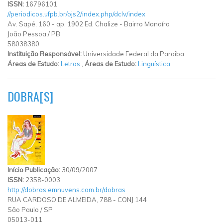
ISSN:
16796101
//periodicos.ufpb.br/ojs2/index.php/dclv/index
Av. Sapé, 160 - ap. 1902 Ed. Chalize - Bairro Manaíra
João Pessoa
/
PB
58038380
Instituição Responsável:
Universidade Federal da Paraiba
Áreas de Estudo:
Letras
,
Áreas de Estudo:
Linguística
DOBRA[S]
Início Publicação:
30/09/2007
ISSN:
2358-0003
http://dobras.emnuvens.com.br/dobras
RUA CARDOSO DE ALMEIDA, 788 - CONJ 144
São Paulo
/
SP
05013-011