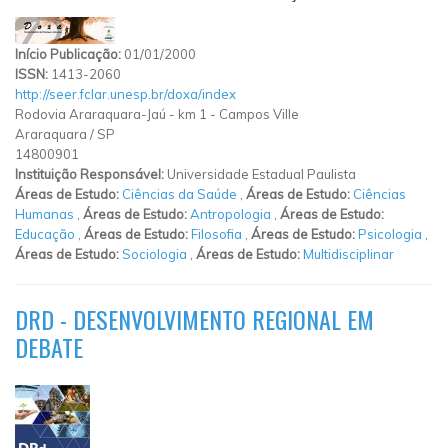
Início Publicação:
01/01/2000
ISSN:
1413-2060
http://seer.fclar.unesp.br/doxa/index
Rodovia Araraquara-Jaú
-
km 1
-
Campos Ville
Araraquara
/
SP
14800901
Instituição Responsável:
Universidade Estadual Paulista
Áreas de Estudo:
Ciências da Saúde
,
Áreas de Estudo:
Ciências
Humanas
,
Áreas de Estudo:
Antropologia
,
Áreas de Estudo:
Educação
,
Áreas de Estudo:
Filosofia
,
Áreas de Estudo:
Psicologia
,
Áreas de Estudo:
Sociologia
,
Áreas de Estudo:
Multidisciplinar
DRD - DESENVOLVIMENTO REGIONAL EM
DEBATE