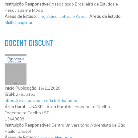
Instituição Responsável:
Associação Brasileira de Estudos e
Pesquisas em Moda
Áreas de Estudo:
Linguística, Letras e Artes
,
Áreas de Estudo:
Multidisciplinar
DOCENT DISCUNT
Início Publicação:
16/11/2020
ISSN:
27635163
https://revistas.unasp.edu.br/rdd/index
Área Rural
-
UNASP
-
Área Rural de Engenheiro Coelho
Engenheiro Coelho
/
SP
13449899
Instituição Responsável:
Centro Universitário Adventista de São
Paulo (Unasp)
Áreas de Estudo:
Ciências Humanas