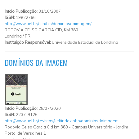
Início Publicação:
31/10/2007
ISSN:
19822766
http://www.uel.br/cch/his/dominiosdaimagem/
RODOVIA CELSO GARCIA CID, KM 380
Londrina
/
PR
Instituição Responsável:
Universidade Estadual de Londrina
DOMÍNIOS DA IMAGEM
Início Publicação:
28/07/2020
ISSN:
2237-9126
http://www.uel.br/revistas/uel/index.php/dominiosdaimagem
Rodovia Celso Garcia Cid km 380
-
Campus Universitário
-
Jardim
Portal de Versalhes 1