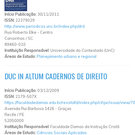
Início Publicação:
30/11/2011
ISSN:
22379029
http://www.periodicos.unc.br/index.php/drd
Rua Roberto Elke
-
Centro
Canoinhas
/
SC
89460-010
Instituição Responsável:
Universidade do Contestado (UnC)
Áreas de Estudo:
Planejamento urbano e regional
DUC IN ALTUM CADERNOS DE DIREITO
Início Publicação:
03/12/2009
ISSN:
2179-507X
https://faculdadedamas.edu.br/revistafd/index.php/cihjur/issue/view/7
Avenida Rui Barbosa 1426
-
Graças
Recife
/
PE
52050000
Instituição Responsável:
Faculdade Damas da Instrução Cristã
Áreas de Estudo:
Ciências Sociais Aplicadas