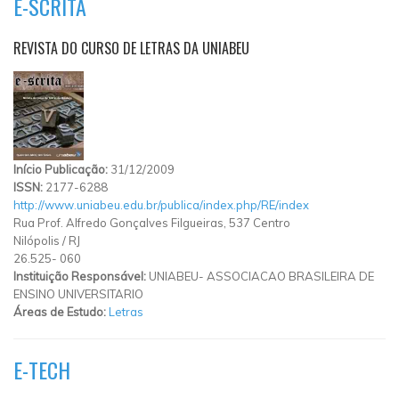
E-SCRITA
REVISTA DO CURSO DE LETRAS DA UNIABEU
Início Publicação:
31/12/2009
ISSN:
2177-6288
http://www.uniabeu.edu.br/publica/index.php/RE/index
Rua Prof. Alfredo Gonçalves Filgueiras, 537 Centro
Nilópolis
/
RJ
26.525- 060
Instituição Responsável:
UNIABEU- ASSOCIACAO BRASILEIRA DE
ENSINO UNIVERSITARIO
Áreas de Estudo:
Letras
E-TECH