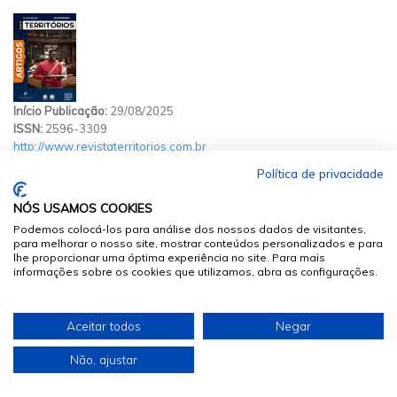
Início Publicação:
29/08/2025
ISSN:
2596-3309
http://www.revistaterritorios.com.br
Rua João Burjakian
-
Lauzane Paulista
Política de privacidade
São Paulo
/
SP
02442-150
NÓS USAMOS COOKIES
Instituição Responsável:
Instituto Educar
Podemos colocá-los para análise dos nossos dados de visitantes,
Áreas de Estudo:
Ciências Humanas
,
Áreas de Estudo:
Educação
para melhorar o nosso site, mostrar conteúdos personalizados e para
lhe proporcionar uma óptima experiência no site. Para mais
informações sobre os cookies que utilizamos, abra as configurações.
EDIÇÃO DE AGOSTO DE 2023
Aceitar todos
Negar
EDIÇÃO DE AGOSTO DE 2023
Não, ajustar