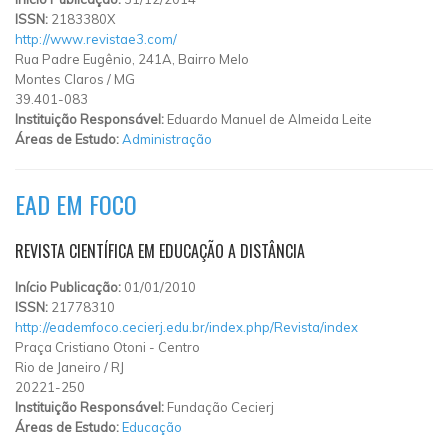
ISSN:
2183380X
http://www.revistae3.com/
Rua Padre Eugênio, 241A, Bairro Melo
Montes Claros
/
MG
39.401-083
Instituição Responsável:
Eduardo Manuel de Almeida Leite
Áreas de Estudo:
Administração
EAD EM FOCO
REVISTA CIENTÍFICA EM EDUCAÇÃO A DISTÂNCIA
Início Publicação:
01/01/2010
ISSN:
21778310
http://eademfoco.cecierj.edu.br/index.php/Revista/index
Praça Cristiano Otoni
-
Centro
Rio de Janeiro
/
RJ
20221-250
Instituição Responsável:
Fundação Cecierj
Áreas de Estudo:
Educação