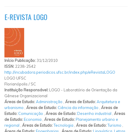
E-REVISTA LOGO
Início Publicação:
31/12/2010
ISSN:
2238-2542
http://incubadora.periodicos.ufsc.br/index.php/eRevistaLOGO
LOGO UFSC
Florianópolis
/
SC
Instituição Responsável:
LOGO - Laboratório de Orientação da
Gênese Organizacional
Áreas de Estudo:
Administração
,
Áreas de Estudo:
Arquitetura e
urbanismo
,
Áreas de Estudo:
Ciência da informação
,
Áreas de
Estudo:
Comunicação
,
Áreas de Estudo:
Desenho industrial
,
Áreas
de Estudo:
Economia
,
Áreas de Estudo:
Planejamento urbano e
regional
,
Áreas de Estudo:
Tecnologia
,
Áreas de Estudo:
Turismo
,
Áreas de Estudo:
Engenharias
,
Áreas de Estudo:
Linguística, Letras