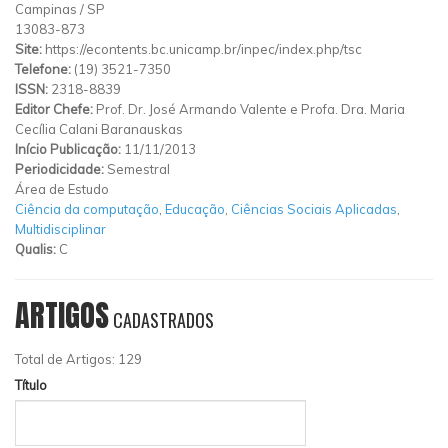
Campinas
/
SP
13083-873
Site:
https://econtents.bc.unicamp.br/inpec/index.php/tsc
Telefone:
(19) 3521-7350
ISSN:
2318-8839
Editor Chefe:
Prof. Dr. José Armando Valente e Profa. Dra. Maria
Cecília Calani Baranauskas
Início Publicação:
11/11/2013
Periodicidade:
Semestral
Área de Estudo
Ciência da computação
,
Educação
,
Ciências Sociais Aplicadas
,
Multidisciplinar
Qualis:
C
ARTIGOS
CADASTRADOS
Total de Artigos: 129
Título