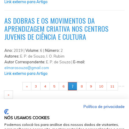
Link externo para Artigo
AS DOBRAS E OS MOVIMENTOS DA
APRENDIZAGEM CRIATIVA NOS CENTROS
JUVENIS DE CIÊNCIA E CULTURA
Ano:
2019 |
Volume:
6 |
Número:
2
Autores:
E. P. de Souza, I. O. Rubim
Autor Correspondente:
E. P. de Souza |
E-mail:
elmarasouza@gmail.com
Link externo para Artigo
PÁGINAS
…
…
7
«
3
4
5
6
8
9
10
11
»
Política de privacidade
NÓS USAMOS COOKIES
Podemos colocá-los para análise dos nossos dados de visitantes,