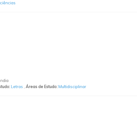
ciências
ândia
studo:
Letras
,
Áreas de Estudo:
Multidisciplinar