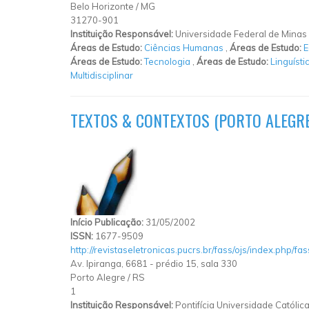
Belo Horizonte
/
MG
31270-901
Instituição Responsável:
Universidade Federal de Minas
Áreas de Estudo:
Ciências Humanas
,
Áreas de Estudo:
E
Áreas de Estudo:
Tecnologia
,
Áreas de Estudo:
Linguísti
Multidisciplinar
TEXTOS & CONTEXTOS (PORTO ALEGRE
Início Publicação:
31/05/2002
ISSN:
1677-9509
http://revistaseletronicas.pucrs.br/fass/ojs/index.php/fa
Av. Ipiranga, 6681 - prédio 15, sala 330
Porto Alegre
/
RS
1
Instituição Responsável:
Pontifícia Universidade Católic