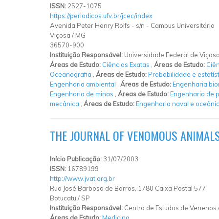
ISSN:
2527-1075
https://periodicos.ufv.br/jcec/index
Avenida Peter Henry Rolfs
-
s/n
-
Campus Universitário
Viçosa
/
MG
36570-900
Instituição Responsável:
Universidade Federal de Viços
Áreas de Estudo:
Ciências Exatas
,
Áreas de Estudo:
Ciê
Oceanografia
,
Áreas de Estudo:
Probabilidade e estatís
Engenharia ambiental
,
Áreas de Estudo:
Engenharia bi
Engenharia de minas
,
Áreas de Estudo:
Engenharia de 
mecânica
,
Áreas de Estudo:
Engenharia naval e oceâni
THE JOURNAL OF VENOMOUS ANIMALS
Início Publicação:
31/07/2003
ISSN:
16789199
http://www.jvat.org.br
Rua José Barbosa de Barros, 1780 Caixa Postal 577
Botucatu
/
SP
Instituição Responsável:
Centro de Estudos de Venenos
Áreas de Estudo:
Medicina