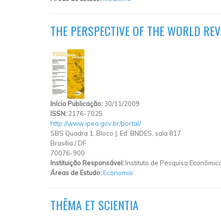
THE PERSPECTIVE OF THE WORLD RE
Início Publicação:
30/11/2009
ISSN:
2176-7025
http://www.ipea.gov.br/portal/
SBS Quadra 1, Bloco J, Ed. BNDES, sala 817
Brasília
/
DF
70076-900
Instituição Responsável:
Instituto de Pesquisa Econômic
Áreas de Estudo:
Economia
THÊMA ET SCIENTIA