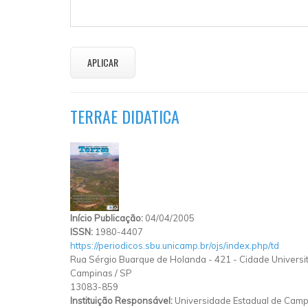
TERRAE DIDATICA
Início Publicação:
04/04/2005
ISSN:
1980-4407
https://periodicos.sbu.unicamp.br/ojs/index.php/td
Rua Sérgio Buarque de Holanda
-
421
-
Cidade Universit
Campinas
/
SP
13083-859
Instituição Responsável:
Universidade Estadual de Campi