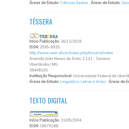
Áreas de Estudo:
Ciências Exatas
,
Áreas de Estudo:
Geo
TÉSSERA
Início Publicação:
26/11/2018
ISSN:
2595-8925
http://www.seer.ufu.br/index.php/tessera/index
Avenida João Naves de Ávila, 2.121
-
Saraiva
Uberlândia
/
MG
38408100
Instituição Responsável:
Universidade Federal de Uberl
Áreas de Estudo:
Linguística, Letras e Artes
,
Áreas de E
TEXTO DIGITAL
Início Publicação:
31/05/2004
ISSN:
18079288