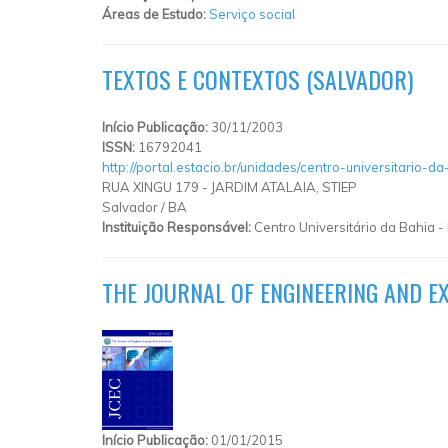
Áreas de Estudo:
Serviço social
TEXTOS E CONTEXTOS (SALVADOR)
Início Publicação:
30/11/2003
ISSN:
16792041
http://portal.estacio.br/unidades/centro-universitario-d
RUA XINGU 179 - JARDIM ATALAIA, STIEP
Salvador
/
BA
Instituição Responsável:
Centro Universitário da Bahia - 
THE JOURNAL OF ENGINEERING AND E
Início Publicação:
01/01/2015