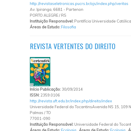
http://revistaseletronicas.pucrs.br/ojs/index.php/veritas
Av. Ipiranga, 6681 - Partenon
PORTO ALEGRE
/
RS
Instituição Responsável:
Pontifícia Universidade Católic
Áreas de Estudo:
Filosofia
REVISTA VERTENTES DO DIREITO
Início Publicação:
30/09/2014
ISSN:
2359.0106
http://revista.uft.edu.br/index.php/direito/index
Universidade Federal do TocantinsAvenida NS 15, 109 N
Palmas
/
TO
77001-090
Instituição Responsável:
Universidade Federal do Tocant
Áreas de Estudo:
Ecologia
,
Áreas de Estudo:
Ecologia
,
Á