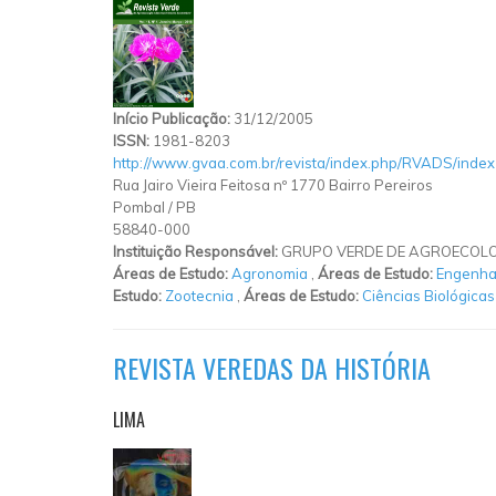
Início Publicação:
31/12/2005
ISSN:
1981-8203
http://www.gvaa.com.br/revista/index.php/RVADS/index
Rua Jairo Vieira Feitosa nº 1770 Bairro Pereiros
Pombal
/
PB
58840-000
Instituição Responsável:
GRUPO VERDE DE AGROECOLO
Áreas de Estudo:
Agronomia
,
Áreas de Estudo:
Engenhar
Estudo:
Zootecnia
,
Áreas de Estudo:
Ciências Biológicas
REVISTA VEREDAS DA HISTÓRIA
LIMA