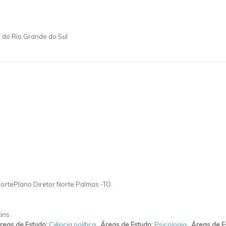
a do Rio Grande do Sul
ortePlano Diretor Norte Palmas -TO
ins
reas de Estudo:
Ciência política
,
Áreas de Estudo:
Psicologia
,
Áreas de E