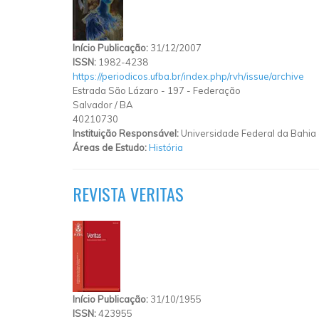
Início Publicação:
31/12/2007
ISSN:
1982-4238
https://periodicos.ufba.br/index.php/rvh/issue/archive
Estrada São Lázaro
-
197
-
Federação
Salvador
/
BA
40210730
Instituição Responsável:
Universidade Federal da Bahia
Áreas de Estudo:
História
REVISTA VERITAS
Início Publicação:
31/10/1955
ISSN:
423955