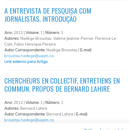
A ENTREVISTA DE PESQUISA COM
JORNALISTAS. INTRODUÇÃO
Ano:
2012 |
Volume:
1 |
Número:
1
Autores:
Nadège Broustau, Valérie Jeanne-Perrier, Florence Le
Cam, Fabio Henrique Pereira
Autor Correspondente:
Nadège Broustau |
E-mail:
broustau.nadege@uqam.ca
Link externo para Artigo
CHERCHEURS EN COLLECTIF, ENTRETIENS EN
COMMUN. PROPOS DE BERNARD LAHIRE
Ano:
2012 |
Volume:
1 |
Número:
1
Autores:
Bernard Lahire
Autor Correspondente:
Bernard Lahire |
E-mail:
broustau.nadege@uqam.ca
Link externo para Artigo