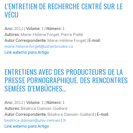
L’ENTRETIEN DE RECHERCHE CENTRÉ SUR LE
VÉCU
Ano:
2012 |
Volume:
1 |
Número:
1
Autores:
Marie-Hélène Forget, Pierre Paillé
Autor Correspondente:
Marie-Hélène Forget |
E-mail:
marie.helene.forget@usherbrooke.ca
Link externo para Artigo
ENTRETIENS AVEC DES PRODUCTEURS DE LA
PRESSE PORNOGRAPHIQUE. DES RENCONTRES
SEMÉES D’EMBÛCHES…
Ano:
2012 |
Volume:
1 |
Número:
1
Autores:
Béatrice Damian-Gaillard
Autor Correspondente:
Béatrice Damian-Gaillard |
E-mail:
beatrice.damian@univ-rennes1.fr
Link externo para Artigo