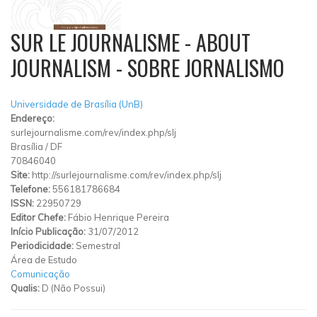
SUR LE JOURNALISME - ABOUT
JOURNALISM - SOBRE JORNALISMO
Universidade de Brasília (UnB)
Endereço:
surlejournalisme.com/rev/index.php/slj
Brasília
/
DF
70846040
Site:
http://surlejournalisme.com/rev/index.php/slj
Telefone:
556181786684
ISSN:
22950729
Editor Chefe:
Fábio Henrique Pereira
Início Publicação:
31/07/2012
Periodicidade:
Semestral
Área de Estudo
Comunicação
Qualis:
D (Não Possui)