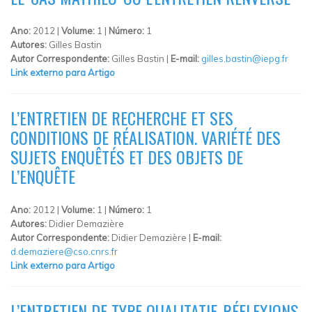
Ano:
2012 |
Volume:
1 |
Número:
1
Autores:
Gilles Bastin
Autor Correspondente:
Gilles Bastin |
E-mail:
gilles.bastin@iepg.fr
Link externo para Artigo
L’ENTRETIEN DE RECHERCHE ET SES
CONDITIONS DE RÉALISATION. VARIÉTÉ DES
SUJETS ENQUÊTÉS ET DES OBJETS DE
L’ENQUÊTE
Ano:
2012 |
Volume:
1 |
Número:
1
Autores:
Didier Demazière
Autor Correspondente:
Didier Demazière |
E-mail:
d.demaziere@cso.cnrs.fr
Link externo para Artigo
L’ENTRETIEN DE TYPE QUALITATIF. RÉFLEXIONS