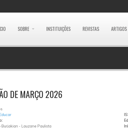
ÍCIO
SOBRE
INSTITUIÇÕES
REVISTAS
ARTIGOS
ÇÃO DE MARÇO 2026
os
 Educar
I
o:
Ed
 Burjakian
-
Lauzane Paulista
In