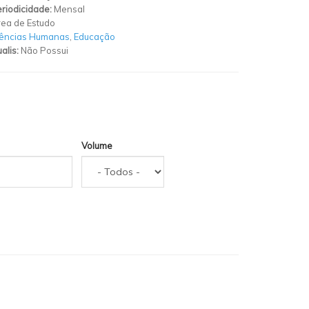
riodicidade:
Mensal
ea de Estudo
iências Humanas
,
Educação
alis:
Não Possui
Volume