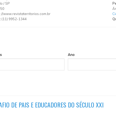
lo
/
SP
Pe
150
Ár
p://www.revistaterritorios.com.br
C
:
(11) 9952-1344
Qu
s
Ano
AFIO DE PAIS E EDUCADORES DO SÉCULO XXI