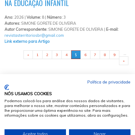
NA EDUCAÇÃO INFANTIL
Ano:
2026 |
Volume:
8 |
Número:
3
Autores:
SIMONE GORETE DE OLIVEIRA
Autor Correspondente:
SIMONE GORETE DE OLIVEIRA |
E-mail:
revistasterritoriosbr@gmail.com
Link externo para Artigo
PÁGINAS
…
5
«
1
2
3
4
6
7
8
9
»
Política de privacidade
NÓS USAMOS COOKIES
Podemos colocá-los para análise dos nossos dados de visitantes,
para melhorar o nosso site, mostrar conteúdos personalizados e para
lhe proporcionar uma óptima experiência no site. Para mais
informações sobre os cookies que utilizamos, abra as configurações.
© 2026
Sumários.org
. Todos os Direitos Reservados
Aceitar todos
Negar