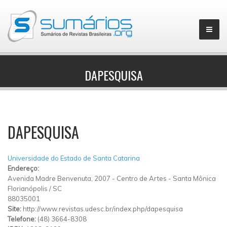
DAPESQUISA
▼
DAPESQUISA
Universidade do Estado de Santa Catarina
Endereço:
Avenida Madre Benvenuta, 2007
-
Centro de Artes
-
Santa Mônica
Florianópolis
/
SC
88035001
Site:
http://www.revistas.udesc.br/index.php/dapesquisa
Telefone:
(48) 3664-8308