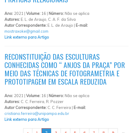
Ano:
2021 |
Volume:
16 |
Número:
Não se aplica
Autores:
E. L. de Araujo, C. A. F. da Silva
Autor Correspondente:
E. L. de Araujo |
E-mail:
mostraxoke@gmail.com
Link externo para Artigo
RECONSTITUIÇÃO DAS ESCULTURAS
CONHECIDAS COMO “ ANJOS DA PRAÇA” POR
MEIO DAS TÉCNICAS DE FOTOGRAMETRIA E
PROTOTIPAGEM EM ESCALA REDUZIDA
Ano:
2021 |
Volume:
16 |
Número:
Não se aplica
Autores:
C. C. Ferreira, R. Pozzer
Autor Correspondente:
C. C. Ferreira |
E-mail:
cristiano.ferreira@unipampa.edu.br
Link externo para Artigo
PÁGINAS
…
2
«
1
3
4
5
6
7
8
9