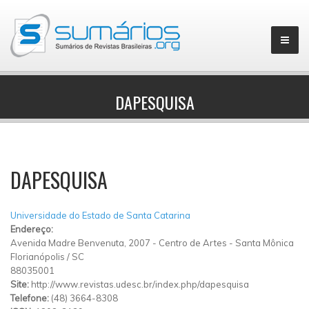
DAPESQUISA
▼
DAPESQUISA
Universidade do Estado de Santa Catarina
Endereço:
Avenida Madre Benvenuta, 2007
-
Centro de Artes
-
Santa Mônica
Florianópolis
/
SC
88035001
Site:
http://www.revistas.udesc.br/index.php/dapesquisa
Telefone:
(48) 3664-8308