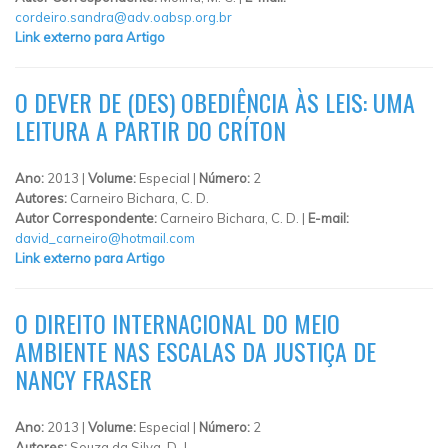
cordeiro.sandra@adv.oabsp.org.br
Link externo para Artigo
O DEVER DE (DES) OBEDIÊNCIA ÀS LEIS: UMA
LEITURA A PARTIR DO CRÍTON
Ano:
2013 |
Volume:
Especial |
Número:
2
Autores:
Carneiro Bichara, C. D.
Autor Correspondente:
Carneiro Bichara, C. D. |
E-mail:
david_carneiro@hotmail.com
Link externo para Artigo
O DIREITO INTERNACIONAL DO MEIO
AMBIENTE NAS ESCALAS DA JUSTIÇA DE
NANCY FRASER
Ano:
2013 |
Volume:
Especial |
Número:
2
Autores:
Souza da Silva, D. J.