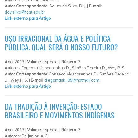
Autor Correspondente:
Souza da Silva, D. J. |
E-mail:
davisilva@fcat.edu.br
Link externo para Artigo
USO IRRACIONAL DA ÁGUA E POLÍTICA
PÚBLICA. QUAL SERÁ O NOSSO FUTURO?
Ano:
2013 |
Volume:
Especial |
Número:
2
Autores:
Fonseca Mascarenhas D., Simões Pereira D., Wey P. S.
Autor Correspondente:
Fonseca Mascarenhas D., Simões Pereira
D., Wey P. S. |
E-mail:
diegomask_85@hotmail.com
Link externo para Artigo
DA TRADIÇÃO À INVENÇÃO: ESTADO
BRASILEIRO E MOVIMENTOS INDÍGENAS
Ano:
2013 |
Volume:
Especial |
Número:
2
Autores:
Sá Júnior, A. F.