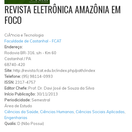
REVISTA ELETRÔNICA AMAZÔNIA EM
FOCO
CiÃªncia e Tecnologia
Faculdade de Castanhal - FCAT
Endereço:
Rodovia BR-316, s/n - Km 60
Castanhal
/
PA
68740-420
Site:
http://revista.fcat.edu.br/index.php/path/index
Telefone:
(95) 98114-0993
ISSN:
2317-4757
Editor Chefe:
Prof. Dr. Davi José de Souza da Silva
Início Publicação:
30/11/2013
Periodicidade:
Semestral
Área de Estudo
Ciências da Saúde
,
Ciências Humanas
,
Ciências Sociais Aplicadas
,
Engenharias
Qualis:
D (Não Possui)