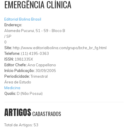
EMERGÊNCIA CLÍNICA
Editorial Bolina Brasil
Endereço:
Alameda Pucurui, 51 - 59 - Bloco B
/
SP
0
Site:
http://www.editorialbolina.com/grupo/br/re_br_fg.html
Telefone:
(11) 4195-0363
ISSN:
1981335X
Editor Chefe:
Ana Cappellano
Início Publicação:
30/09/2005
Periodicidade:
Trimestral
Área de Estudo
Medicina
Qualis:
D (Não Possui)
ARTIGOS
CADASTRADOS
Total de Artigos: 53