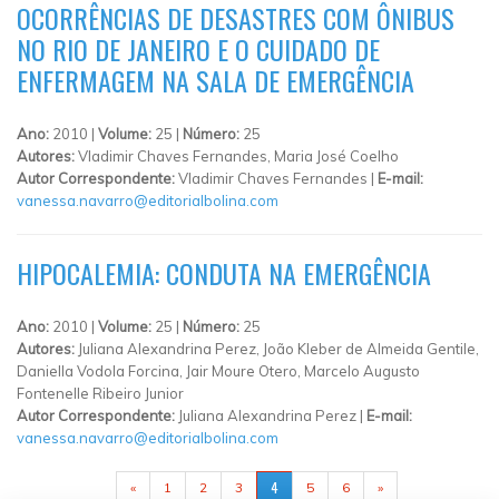
OCORRÊNCIAS DE DESASTRES COM ÔNIBUS
NO RIO DE JANEIRO E O CUIDADO DE
ENFERMAGEM NA SALA DE EMERGÊNCIA
Ano:
2010 |
Volume:
25 |
Número:
25
Autores:
Vladimir Chaves Fernandes, Maria José Coelho
Autor Correspondente:
Vladimir Chaves Fernandes |
E-mail:
vanessa.navarro@editorialbolina.com
HIPOCALEMIA: CONDUTA NA EMERGÊNCIA
Ano:
2010 |
Volume:
25 |
Número:
25
Autores:
Juliana Alexandrina Perez, João Kleber de Almeida Gentile,
Daniella Vodola Forcina, Jair Moure Otero, Marcelo Augusto
Fontenelle Ribeiro Junior
Autor Correspondente:
Juliana Alexandrina Perez |
E-mail:
vanessa.navarro@editorialbolina.com
PÁGINAS
4
«
1
2
3
5
6
»