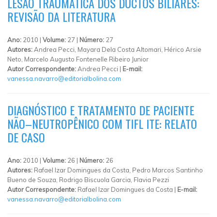
LESÃO TRAUMÁTICA DOS DUCTOS BILIARES:
REVISÃO DA LITERATURA
Ano:
2010 |
Volume:
27 |
Número:
27
Autores:
Andrea Pecci, Mayara Dela Costa Altomari, Hérico Arsie
Neto, Marcelo Augusto Fontenelle Ribeiro Junior
Autor Correspondente:
Andrea Pecci |
E-mail:
vanessa.navarro@editorialbolina.com
DIAGNÓSTICO E TRATAMENTO DE PACIENTE
NÃO–NEUTROPÊNICO COM TIFL ITE: RELATO
DE CASO
Ano:
2010 |
Volume:
26 |
Número:
26
Autores:
Rafael Izar Domingues da Costa, Pedro Marcos Santinho
Bueno de Souza, Rodrigo Biscuola Garcia, Flavia Pezzi
Autor Correspondente:
Rafael Izar Domingues da Costa |
E-mail:
vanessa.navarro@editorialbolina.com