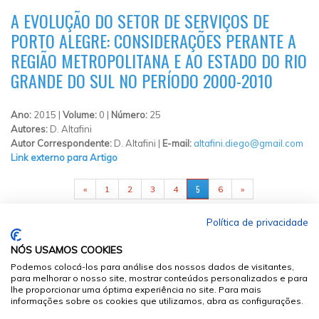
A EVOLUÇÃO DO SETOR DE SERVIÇOS DE
PORTO ALEGRE: CONSIDERAÇÕES PERANTE A
REGIÃO METROPOLITANA E AO ESTADO DO RIO
GRANDE DO SUL NO PERÍODO 2000-2010
Ano:
2015 |
Volume:
0 |
Número:
25
Autores:
D. Altafini
Autor Correspondente:
D. Altafini |
E-mail:
altafini.diego@gmail.com
Link externo para Artigo
PÁGINAS
5
«
1
2
3
4
6
»
Política de privacidade
NÓS USAMOS COOKIES
Podemos colocá-los para análise dos nossos dados de visitantes,
para melhorar o nosso site, mostrar conteúdos personalizados e para
lhe proporcionar uma óptima experiência no site. Para mais
informações sobre os cookies que utilizamos, abra as configurações.