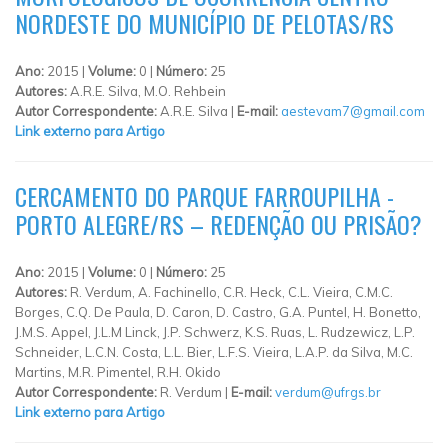
NORDESTE DO MUNICÍPIO DE PELOTAS/RS
Ano:
2015 |
Volume:
0 |
Número:
25
Autores:
A.R.E. Silva, M.O. Rehbein
Autor Correspondente:
A.R.E. Silva |
E-mail:
aestevam7@gmail.com
Link externo para Artigo
CERCAMENTO DO PARQUE FARROUPILHA -
PORTO ALEGRE/RS – REDENÇÃO OU PRISÃO?
Ano:
2015 |
Volume:
0 |
Número:
25
Autores:
R. Verdum, A. Fachinello, C.R. Heck, C.L. Vieira, C.M.C.
Borges, C.Q. De Paula, D. Caron, D. Castro, G.A. Puntel, H. Bonetto,
J.M.S. Appel, J.L.M Linck, J.P. Schwerz, K.S. Ruas, L. Rudzewicz, L.P.
Schneider, L.C.N. Costa, L.L. Bier, L.F.S. Vieira, L.A.P. da Silva, M.C.
Martins, M.R. Pimentel, R.H. Okido
Autor Correspondente:
R. Verdum |
E-mail:
verdum@ufrgs.br
Link externo para Artigo