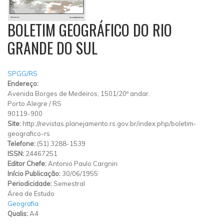
BOLETIM GEOGRÁFICO DO RIO
GRANDE DO SUL
SPGG/RS
Endereço:
Avenida Borges de Medeiros, 1501/20º andar.
Porto Alegre
/
RS
90119-900
Site:
http://revistas.planejamento.rs.gov.br/index.php/boletim-
geografico-rs
Telefone:
(51) 3288-1539
ISSN:
24467251
Editor Chefe:
Antonio Paulo Cargnin
Início Publicação:
30/06/1955
Periodicidade:
Semestral
Área de Estudo
Geografia
Qualis:
A4