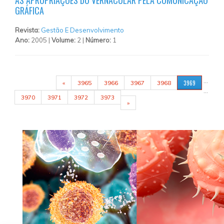
AS APROPRIAÇÕES DO VERNACULAR PELA COMUNICAÇÃO
GRÁFICA
Revista:
Gestão E Desenvolvimento
Ano:
2005 |
Volume:
2 |
Número:
1
PÁGINAS
…
3969
«
3965
3966
3967
3968
…
3970
3971
3972
3973
»