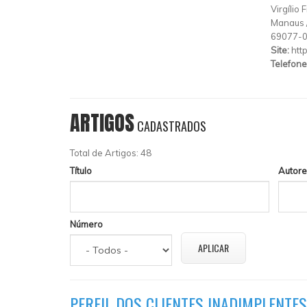
Virgílio
Manaus
69077-
Site:
htt
Telefone
ARTIGOS
CADASTRADOS
Total de Artigos: 48
Título
Autore
Número
PERFIL DOS CLIENTES INADIMPLENTE