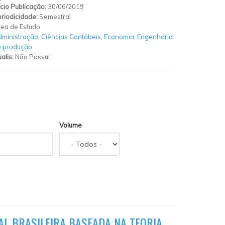
ício Publicação:
30/06/2019
riodicidade:
Semestral
ea de Estudo
ministração
,
Ciências Contábeis
,
Economia
,
Engenharia
e produção
alis:
Não Possui
Volume
AL BRASILEIRA BASEADA NA TEORIA