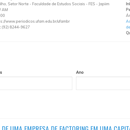
 Filho, Setor Norte - Faculdade de Estudos Sociais - FES
-
Japiim
In
/
AM
Pe
000
Ár
ps://www.periodicos.ufam.edu.br/ufambr
Ad
:
(92) 8244-9627
d
Qu
s
Ano
S DE UMA EMPRESA DE FACTORING EM UMA CAPIT