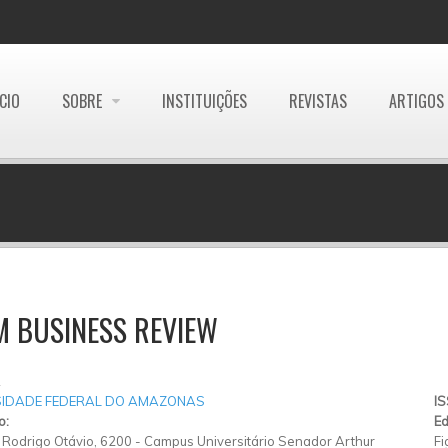
ÍCIO
SOBRE
INSTITUIÇÕES
REVISTAS
ARTIGOS
M BUSINESS REVIEW
R
SIDADE FEDERAL DO AMAZONAS
I
o:
Ed
Rodrigo Otávio, 6200
-
Campus Universitário Senador Arthur
Fi