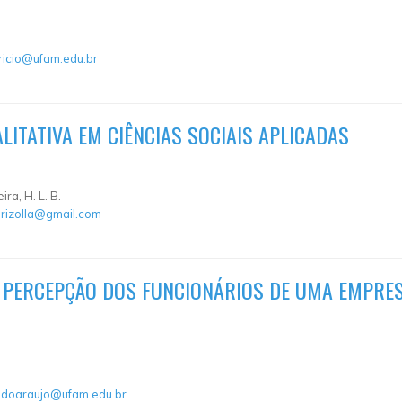
icio@ufam.edu.br
LITATIVA EM CIÊNCIAS SOCIAIS APLICADAS
eira, H. L. B.
rizolla@gmail.com
 PERCEPÇÃO DOS FUNCIONÁRIOS DE UMA EMPRES
doaraujo@ufam.edu.br