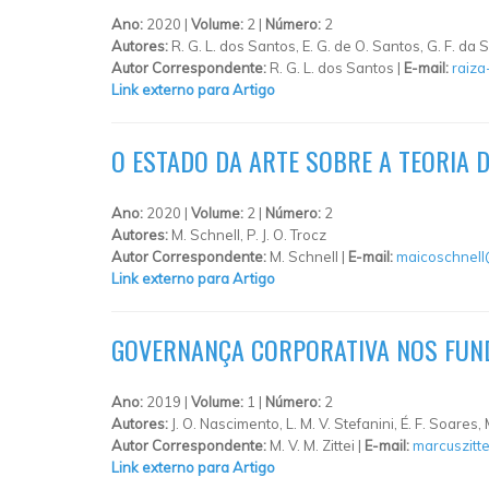
Ano:
2020 |
Volume:
2 |
Número:
2
Autores:
R. G. L. dos Santos, E. G. de O. Santos, G. F. da S
Autor Correspondente:
R. G. L. dos Santos |
E-mail:
raiza
Link externo para Artigo
O ESTADO DA ARTE SOBRE A TEORIA D
Ano:
2020 |
Volume:
2 |
Número:
2
Autores:
M. Schnell, P. J. O. Trocz
Autor Correspondente:
M. Schnell |
E-mail:
maicoschnel
Link externo para Artigo
GOVERNANÇA CORPORATIVA NOS FUND
Ano:
2019 |
Volume:
1 |
Número:
2
Autores:
J. O. Nascimento, L. M. V. Stefanini, É. F. Soares, M
Autor Correspondente:
M. V. M. Zittei |
E-mail:
marcuszitte
Link externo para Artigo