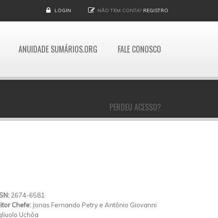
LOGIN
NÃO TEM CONTA?
REGISTRO
ANUIDADE SUMÁRIOS.ORG
FALE CONOSCO
PERDEU ACESSO?
SSN:
2674-6581
itor Chefe:
Jonas Fernando Petry e Antônio Giovanni
gliuolo Uchôa