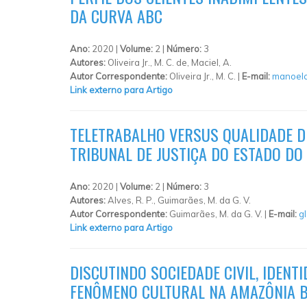
DA CURVA ABC
Ano:
2020 |
Volume:
2 |
Número:
3
Autores:
Oliveira Jr., M. C. de, Maciel, A.
Autor Correspondente:
Oliveira Jr., M. C. |
E-mail:
manoelc
Link externo para Artigo
TELETRABALHO VERSUS QUALIDADE D
TRIBUNAL DE JUSTIÇA DO ESTADO D
Ano:
2020 |
Volume:
2 |
Número:
3
Autores:
Alves, R. P., Guimarães, M. da G. V.
Autor Correspondente:
Guimarães, M. da G. V. |
E-mail:
g
Link externo para Artigo
DISCUTINDO SOCIEDADE CIVIL, IDEN
FENÔMENO CULTURAL NA AMAZÔNIA B