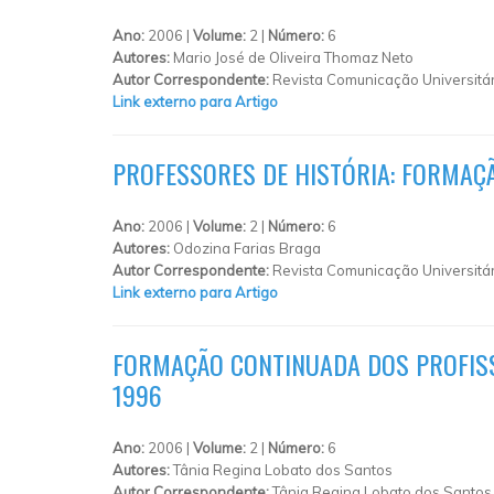
Ano:
2006 |
Volume:
2 |
Número:
6
Autores:
Mario José de Oliveira Thomaz Neto
Autor Correspondente:
Revista Comunicação Universitár
Link externo para Artigo
PROFESSORES DE HISTÓRIA: FORMAÇÃ
Ano:
2006 |
Volume:
2 |
Número:
6
Autores:
Odozina Farias Braga
Autor Correspondente:
Revista Comunicação Universitár
Link externo para Artigo
FORMAÇÃO CONTINUADA DOS PROFISSI
1996
Ano:
2006 |
Volume:
2 |
Número:
6
Autores:
Tânia Regina Lobato dos Santos
Autor Correspondente:
Tânia Regina Lobato dos Santos