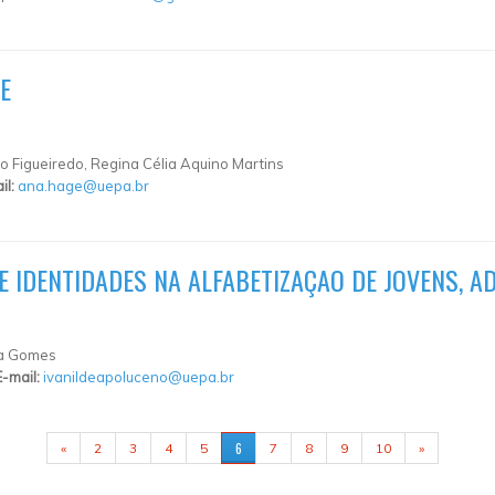
E
 Figueiredo, Regina Célia Aquino Martins
il:
ana.hage@uepa.br
 IDENTIDADES NA ALFABETIZAÇAO DE JOVENS, A
êa Gomes
E-mail:
ivanildeapoluceno@uepa.br
6
«
2
3
4
5
7
8
9
10
»