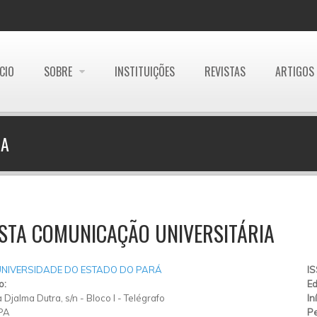
ÍCIO
SOBRE
INSTITUIÇÕES
REVISTAS
ARTIGOS
IA
STA COMUNICAÇÃO UNIVERSITÁRIA
UNIVERSIDADE DO ESTADO DO PARÁ
I
o:
Ed
 Djalma Dutra, s/n
-
Bloco I
-
Telégrafo
In
PA
Pe