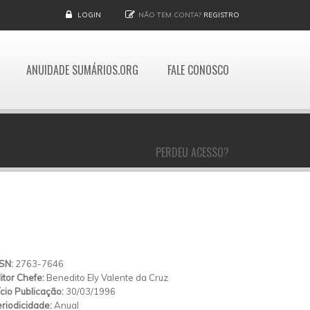
LOGIN
NÃO TEM CONTA?
REGISTRO
ANUIDADE SUMÁRIOS.ORG
FALE CONOSCO
PERDEU ACESSO?
SSN:
2763-7646
itor Chefe:
Benedito Ely Valente da Cruz
ício Publicação:
30/03/1996
riodicidade:
Anual