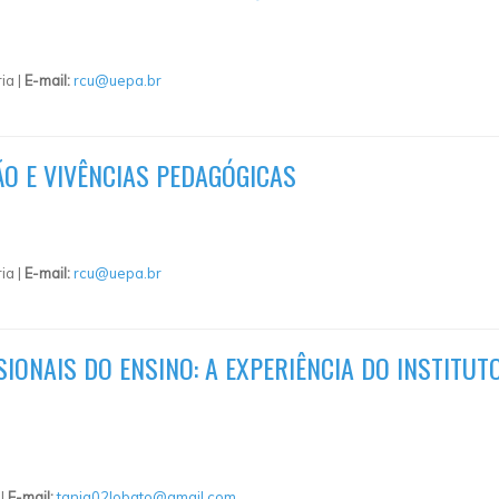
ia |
E-mail:
rcu@uepa.br
O E VIVÊNCIAS PEDAGÓGICAS
ia |
E-mail:
rcu@uepa.br
ONAIS DO ENSINO: A EXPERIÊNCIA DO INSTITUTO
 |
E-mail:
tania02lobato@gmail.com