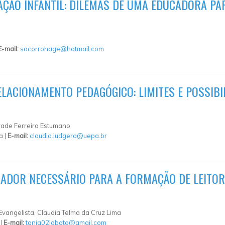
ÇÃO INFANTIL: DILEMAS DE UMA EDUCADORA PA
E-mail:
socorrohage@hotmail.com
LACIONAMENTO PEDAGÓGICO: LIMITES E POSSIBI
rade Ferreira Estumano
a |
E-mail:
claudio.ludgero@uepa.br
IZADOR NECESSÁRIO PARA A FORMAÇÃO DE LEITO
vangelista, Claudia Telma da Cruz Lima
 |
E-mail:
tania02lobato@gmail.com