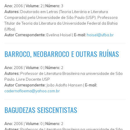
Ano:
2006 |
Volume:
2 |
Número:
3
Autores:
Doutorado em Letras (Teoria Literária e Literatura
Comparada) pela Universidade de São Paulo (USP). Professora
Titular de Teoria da Literatura da Universidade Federal da Bahia
(Ufba).
Autor Correspondente:
Evelina Hoisel |
E-mail:
hoisel@ufba.br
BARROCO, NEOBARROCO E OUTRAS RUÍNAS
Ano:
2006 |
Volume:
0 |
Número:
2
Autores:
Professor de Literatura Brasileira na universidade de São
Paulo. Livre Docente USP
Autor Correspondente:
João Adolfo Hansen |
E-mail:
cadernofloema@yahoo.com.br
BAGUDEZAS SEISCENTISTAS
Ano:
2006 |
Volume:
0 |
Número:
2
Autores:
Professor de Literatura Brasileira na universidade de São