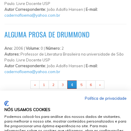
Paulo. Livre Docente USP
Autor Correspondente:
João Adolfo Hansen |
E-mail:
cadernofloema@yahoo.com.br
ALGUMA PROSA DE DRUMMOND
Ano:
2006 |
Volume:
0 |
Número:
2
Autores:
Professor de Literatura Brasileira na universidade de São
Paulo. Livre Docente USP
Autor Correspondente:
João Adolfo Hansen |
E-mail:
cadernofloema@yahoo.com.br
PÁGINAS
4
«
1
2
3
5
6
»
Política de privacidade
NÓS USAMOS COOKIES
Podemos colocá-los para análise dos nossos dados de visitantes,
para melhorar o nosso site, mostrar conteúdos personalizados e para
lhe proporcionar uma óptima experiência no site. Para mais
informações sobre os cookies que utilizamos, abra as configurações.