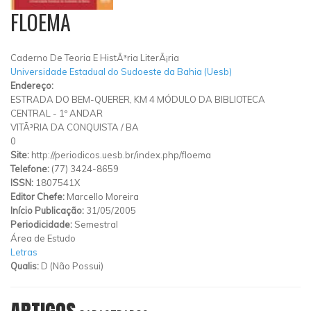
FLOEMA
Caderno De Teoria E HistÃ³ria LiterÃ¡ria
Universidade Estadual do Sudoeste da Bahia (Uesb)
Endereço:
ESTRADA DO BEM-QUERER, KM 4 MÓDULO DA BIBLIOTECA
CENTRAL - 1º ANDAR
VITÃ³RIA DA CONQUISTA
/
BA
0
Site:
http://periodicos.uesb.br/index.php/floema
Telefone:
(77) 3424-8659
ISSN:
1807541X
Editor Chefe:
Marcello Moreira
Início Publicação:
31/05/2005
Periodicidade:
Semestral
Área de Estudo
Letras
Qualis:
D (Não Possui)