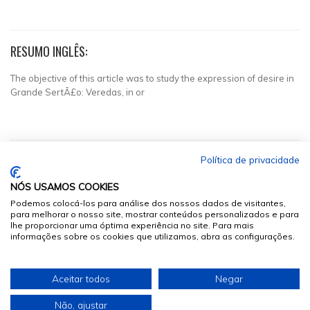
RESUMO INGLÊS:
The objective of this article was to study the expression of desire in
Grande SertÃ£o: Veredas, in or
Política de privacidade
NÓS USAMOS COOKIES
Podemos colocá-los para análise dos nossos dados de visitantes,
para melhorar o nosso site, mostrar conteúdos personalizados e para
lhe proporcionar uma óptima experiência no site. Para mais
informações sobre os cookies que utilizamos, abra as configurações.
© 2026
Sumários.org
. Todos os Direitos Reservados
Aceitar todos
Negar
Desenvolvido por
Não, ajustar