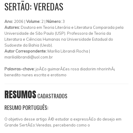
SERTÃO: VEREDAS
Ano:
2006 |
Volume:
2 |
Número:
3
Autores:
Doutora em Teoria Literária e Literatura Comparada pela
Universidade de São Paulo (USP). Professora de Teoria da
Literatura e Ciências Humanas na Universidade Estadual do
Sudoeste da Bahia (Uesb).
Autor Correspondente:
Marília Librandi Rocha |
marilialibrandi@uol.com.br
Palavras-chave:
joÃ£o guimarÃ£es rosa diadorim nhorinhÃ¡
benedito nunes escrita e erotismo
RESUMOS
CADASTRADOS
RESUMO PORTUGUÊS:
O objetivo desse artigo Ã© estudar a expressÃ£o do desejo em
Grande SertÃ£o:Veredas, percebendo como o