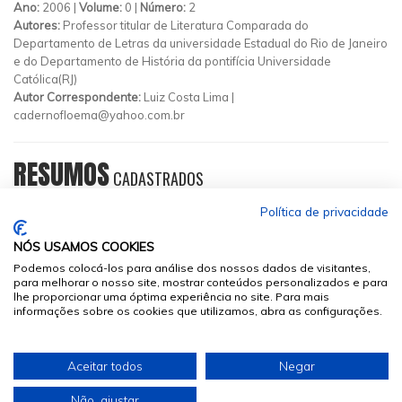
Ano:
2006 |
Volume:
0 |
Número:
2
Autores:
Professor titular de Literatura Comparada do
Departamento de Letras da universidade Estadual do Rio de Janeiro
e do Departamento de História da pontifícia Universidade
Católica(RJ)
Autor Correspondente:
Luiz Costa Lima |
cadernofloema@yahoo.com.br
RESUMOS
CADASTRADOS
Política de privacidade
NÓS USAMOS COOKIES
Podemos colocá-los para análise dos nossos dados de visitantes,
para melhorar o nosso site, mostrar conteúdos personalizados e para
lhe proporcionar uma óptima experiência no site. Para mais
informações sobre os cookies que utilizamos, abra as configurações.
© 2026
Sumários.org
. Todos os Direitos Reservados
Aceitar todos
Negar
Desenvolvido por
Não, ajustar