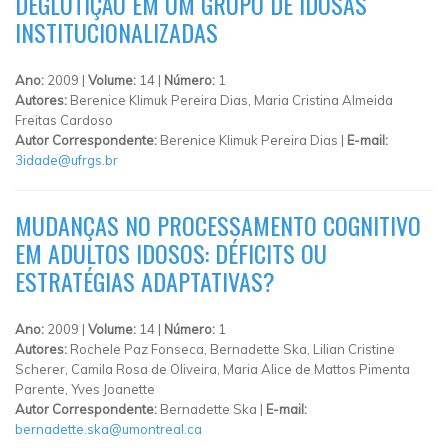
DEGLUTIÇÃO EM UM GRUPO DE IDOSAS
INSTITUCIONALIZADAS
Ano:
2009 |
Volume:
14 |
Número:
1
Autores:
Berenice Klimuk Pereira Dias, Maria Cristina Almeida
Freitas Cardoso
Autor Correspondente:
Berenice Klimuk Pereira Dias |
E-mail:
3idade@ufrgs.br
MUDANÇAS NO PROCESSAMENTO COGNITIVO
EM ADULTOS IDOSOS: DÉFICITS OU
ESTRATÉGIAS ADAPTATIVAS?
Ano:
2009 |
Volume:
14 |
Número:
1
Autores:
Rochele Paz Fonseca, Bernadette Ska, Lilian Cristine
Scherer, Camila Rosa de Oliveira, Maria Alice de Mattos Pimenta
Parente, Yves Joanette
Autor Correspondente:
Bernadette Ska |
E-mail:
bernadette.ska@umontreal.ca