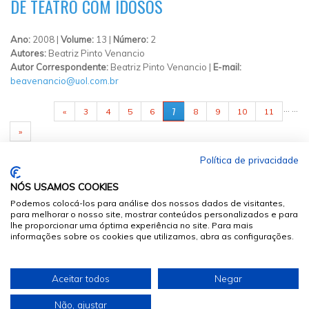
DE TEATRO COM IDOSOS
Ano:
2008 |
Volume:
13 |
Número:
2
Autores:
Beatriz Pinto Venancio
Autor Correspondente:
Beatriz Pinto Venancio |
E-mail:
beavenancio@uol.com.br
PÁGINAS
…
…
7
«
3
4
5
6
8
9
10
11
»
Política de privacidade
NÓS USAMOS COOKIES
Podemos colocá-los para análise dos nossos dados de visitantes,
para melhorar o nosso site, mostrar conteúdos personalizados e para
lhe proporcionar uma óptima experiência no site. Para mais
informações sobre os cookies que utilizamos, abra as configurações.
© 2026
Sumários.org
. Todos os Direitos Reservados
Aceitar todos
Negar
Desenvolvido por
Não, ajustar