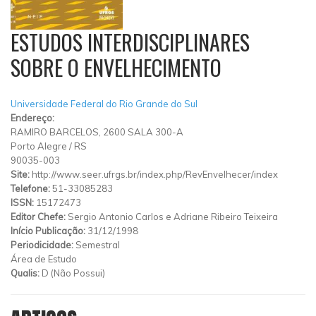
ESTUDOS INTERDISCIPLINARES
SOBRE O ENVELHECIMENTO
Universidade Federal do Rio Grande do Sul
Endereço:
RAMIRO BARCELOS, 2600 SALA 300-A
Porto Alegre
/
RS
90035-003
Site:
http://www.seer.ufrgs.br/index.php/RevEnvelhecer/index
Telefone:
51-33085283
ISSN:
15172473
Editor Chefe:
Sergio Antonio Carlos e Adriane Ribeiro Teixeira
Início Publicação:
31/12/1998
Periodicidade:
Semestral
Área de Estudo
Qualis:
D (Não Possui)