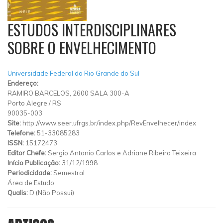
ESTUDOS INTERDISCIPLINARES
SOBRE O ENVELHECIMENTO
Universidade Federal do Rio Grande do Sul
Endereço:
RAMIRO BARCELOS, 2600 SALA 300-A
Porto Alegre
/
RS
90035-003
Site:
http://www.seer.ufrgs.br/index.php/RevEnvelhecer/index
Telefone:
51-33085283
ISSN:
15172473
Editor Chefe:
Sergio Antonio Carlos e Adriane Ribeiro Teixeira
Início Publicação:
31/12/1998
Periodicidade:
Semestral
Área de Estudo
Qualis:
D (Não Possui)