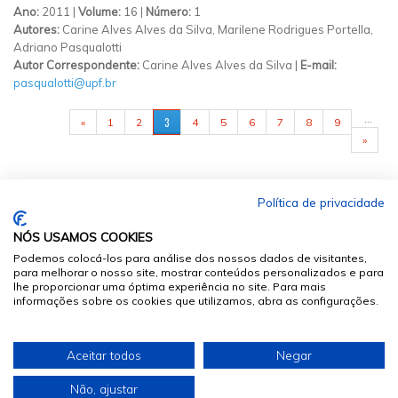
Ano:
2011 |
Volume:
16 |
Número:
1
Autores:
Carine Alves Alves da Silva, Marilene Rodrigues Portella,
Adriano Pasqualotti
Autor Correspondente:
Carine Alves Alves da Silva |
E-mail:
pasqualotti@upf.br
PÁGINAS
…
3
«
1
2
4
5
6
7
8
9
»
Política de privacidade
NÓS USAMOS COOKIES
Podemos colocá-los para análise dos nossos dados de visitantes,
para melhorar o nosso site, mostrar conteúdos personalizados e para
lhe proporcionar uma óptima experiência no site. Para mais
informações sobre os cookies que utilizamos, abra as configurações.
© 2026
Sumários.org
. Todos os Direitos Reservados
Aceitar todos
Negar
Desenvolvido por
Não, ajustar