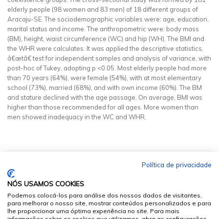
elderly people (98 women and 83 men) of 18 different groups of
Aracaju-SE. The sociodemographic variables were: age, education,
marital status and income. The anthropometric were: body mass
(BM), height, waist circumference (WC) and hip (WH). The BMI and
the WHR were calculates. It was applied the descriptive statistics,
â€œtâ€ test for independent samples and analysis of variance, with
post-hoc of Tukey, adopting p <0.05. Most elderly people had more
than 70 years (64%), were female (54%), with at most elementary
school (73%), married (68%), and with own income (60%). The BM
and stature declined with the age passage. On average, BMI was
higher than those recommended for all ages. More women than
men showed inadequacy in the WC and WHR.
Política de privacidade
NÓS USAMOS COOKIES
Podemos colocá-los para análise dos nossos dados de visitantes,
para melhorar o nosso site, mostrar conteúdos personalizados e para
lhe proporcionar uma óptima experiência no site. Para mais
informações sobre os cookies que utilizamos, abra as configurações.