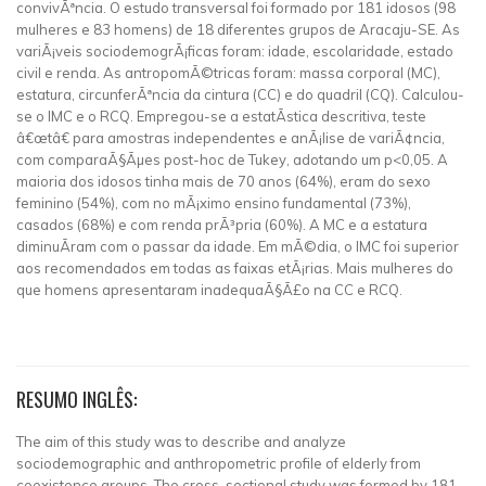
convivÃªncia. O estudo transversal foi formado por 181 idosos (98
mulheres e 83 homens) de 18 diferentes grupos de Aracaju-SE. As
variÃ¡veis sociodemogrÃ¡ficas foram: idade, escolaridade, estado
civil e renda. As antropomÃ©tricas foram: massa corporal (MC),
estatura, circunferÃªncia da cintura (CC) e do quadril (CQ). Calculou-
se o IMC e o RCQ. Empregou-se a estatÃ­stica descritiva, teste
â€œtâ€ para amostras independentes e anÃ¡lise de variÃ¢ncia,
com comparaÃ§Ãµes post-hoc de Tukey, adotando um p<0,05. A
maioria dos idosos tinha mais de 70 anos (64%), eram do sexo
feminino (54%), com no mÃ¡ximo ensino fundamental (73%),
casados (68%) e com renda prÃ³pria (60%). A MC e a estatura
diminuÃ­ram com o passar da idade. Em mÃ©dia, o IMC foi superior
aos recomendados em todas as faixas etÃ¡rias. Mais mulheres do
que homens apresentaram inadequaÃ§Ã£o na CC e RCQ.
RESUMO INGLÊS:
The aim of this study was to describe and analyze
sociodemographic and anthropometric profile of elderly from
coexistence groups. The cross-sectional study was formed by 181