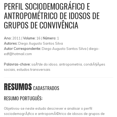
PERFIL SOCIODEMOGRÁFICO E
ANTROPOMÉTRICO DE IDOSOS DE
GRUPOS DE CONVIVÊNCIA
Ano:
2011 |
Volume:
16 |
Número:
1
Autores:
Diego Augusto Santos Silva
Autor Correspondente:
Diego Augusto Santos Silva |
diego-
edf@hotmail.com
Palavras-chave:
saÃºde do idoso, antropometria, condiÃ§Ãµes
sociais, estudos transversais
RESUMOS
CADASTRADOS
RESUMO PORTUGUÊS:
Objetivou-se neste estudo descrever e analisar o perfil
sociodemogrÃ¡fico e antropomÃ©trico de idosos de grupos de