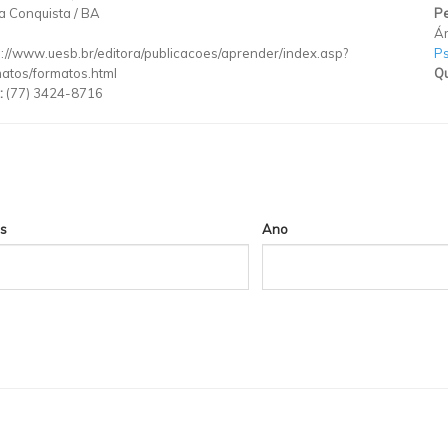
da Conquista
/
BA
Pe
Ár
p://www.uesb.br/editora/publicacoes/aprender/index.asp?
Ps
atos/formatos.html
Qu
:
(77) 3424-8716
s
Ano