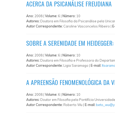
ACERCA DA PSICANÁLISE FREUDIANA
Ano:
2008 |
Volume:
6 |
Número:
10
Autores:
Doutora em Filosofia da Psicanálise pela Unic
Autor Correspondente:
Caroline Vasconcelos Ribeiro |
E
SOBRE A SERENIDADE EM HEIDEGGER
Ano:
2008 |
Volume:
6 |
Número:
10
Autores:
Doutora em Filosofia e Professora do Departam
Autor Correspondente:
Ligia Saramago |
E-mail:
ltsaram
A APREENSÃO FENOMENOLÓGICA DA VI
Ano:
2008 |
Volume:
6 |
Número:
10
Autores:
Doutor em Filosofia pela Pontifícia Universidad
Autor Correspondente:
Roberto Wu |
E-mail:
beto_wu@y