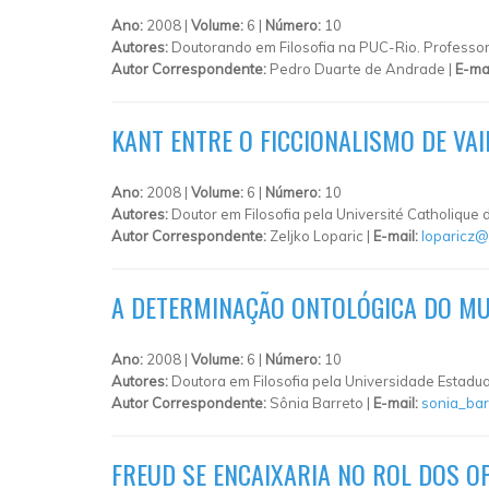
Ano:
2008 |
Volume:
6 |
Número:
10
Autores:
Doutorando em Filosofia na PUC-Rio. Professor
Autor Correspondente:
Pedro Duarte de Andrade |
E-ma
KANT ENTRE O FICCIONALISMO DE VA
Ano:
2008 |
Volume:
6 |
Número:
10
Autores:
Doutor em Filosofia pela Université Catholiqu
Autor Correspondente:
Zeljko Loparic |
E-mail:
loparicz@
A DETERMINAÇÃO ONTOLÓGICA DO MUN
Ano:
2008 |
Volume:
6 |
Número:
10
Autores:
Doutora em Filosofia pela Universidade Estadu
Autor Correspondente:
Sônia Barreto |
E-mail:
sonia_bar
FREUD SE ENCAIXARIA NO ROL DOS O