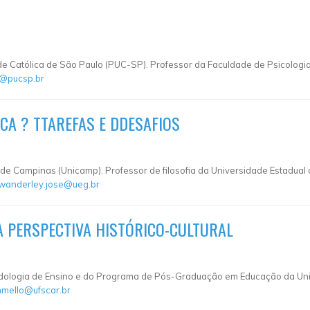
de Católica de São Paulo (PUC-SP). Professor da Faculdade de Psicologi
i@pucsp.br
CA ? TTAREFAS E DDESAFIOS
 de Campinas (Unicamp). Professor de filosofia da Universidade Estadual 
wanderley.jose@ueg.br
A PERSPECTIVA HISTÓRICO-CULTURAL
ologia de Ensino e do Programa de Pós-Graduação em Educação da Univ
mello@ufscar.br