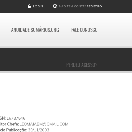
LOGIN
NÃO TEM CONTA?
REGISTRO
ANUIDADE SUMÁRIOS.ORG
FALE CONOSCO
PERDEU ACESSO?
SSN:
16787846
itor Chefe:
LEOMAIABM@GMAIL.COM
ício Publicação:
30/11/2003