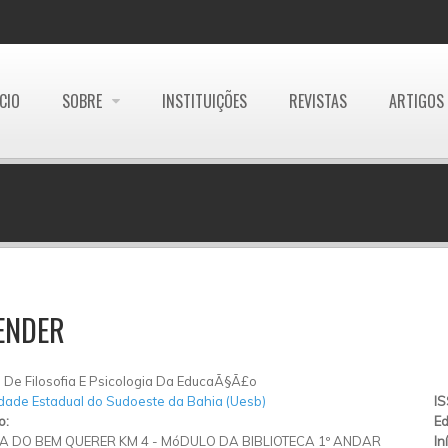
ÍCIO
SOBRE
INSTITUIÇÕES
REVISTAS
ARTIGOS
ENDER
De Filosofia E Psicologia Da EducaÃ§Ã£o
dade Estadual do Sudoeste da Bahia (Uesb)
I
o:
Ed
 DO BEM QUERER KM 4 - MóDULO DA BIBLIOTECA 1º ANDAR
In