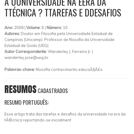
A UUNIVERSIDADE NA EERA DA
TTÉCNICA ? TTAREFAS E DDESAFIOS
Ano:
2008 |
Volume:
6 |
Número:
10
Autores:
Doutor em Filosofia pela Universidade Estadual de
Campinas (Unicamp). Professor de filosofia da Universidade
Estadual de Goiás (UEG).
Autor Correspondente:
Wanderley J. Ferreira Jr. |
wanderley.jose@ueg.br
Palavras-chave:
filosofia conhecimento educaÃ§Ã£o
RESUMOS
CADASTRADOS
RESUMO PORTUGUÊS:
Esse artigo trata das tarefas e desafios da universidade na era da
tÃ©cnica reportando-se inicialment