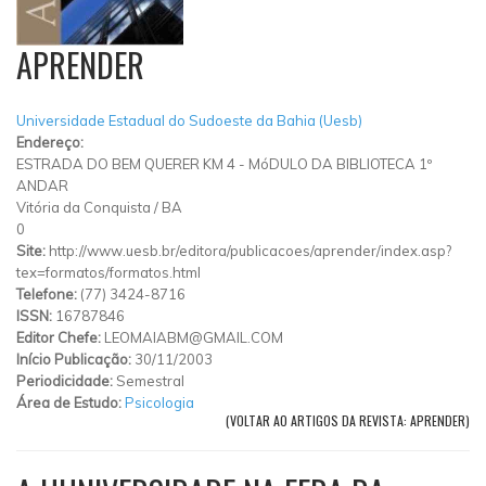
APRENDER
Universidade Estadual do Sudoeste da Bahia (Uesb)
Endereço:
ESTRADA DO BEM QUERER KM 4 - MóDULO DA BIBLIOTECA 1º
ANDAR
Vitória da Conquista
/
BA
0
Site:
http://www.uesb.br/editora/publicacoes/aprender/index.asp?
tex=formatos/formatos.html
Telefone:
(77) 3424-8716
ISSN:
16787846
Editor Chefe:
LEOMAIABM@GMAIL.COM
Início Publicação:
30/11/2003
Periodicidade:
Semestral
Área de Estudo:
Psicologia
(VOLTAR AO ARTIGOS DA REVISTA: APRENDER)