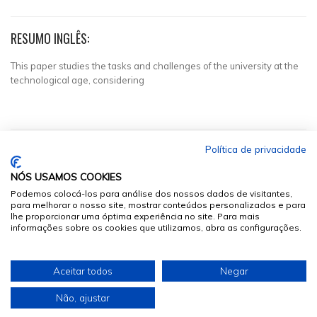
RESUMO INGLÊS:
This paper studies the tasks and challenges of the university at the
technological age, considering
Política de privacidade
NÓS USAMOS COOKIES
Podemos colocá-los para análise dos nossos dados de visitantes,
para melhorar o nosso site, mostrar conteúdos personalizados e para
lhe proporcionar uma óptima experiência no site. Para mais
informações sobre os cookies que utilizamos, abra as configurações.
© 2026
Sumários.org
. Todos os Direitos Reservados
Aceitar todos
Negar
Desenvolvido por
Não, ajustar