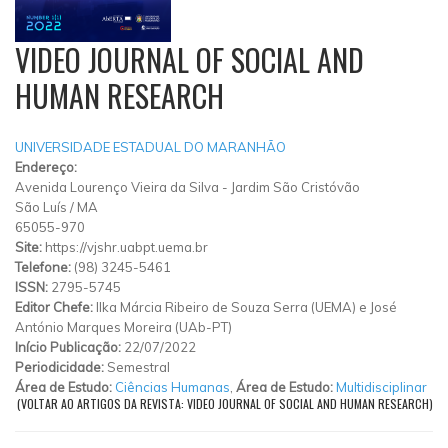
VIDEO JOURNAL OF SOCIAL AND
HUMAN RESEARCH
UNIVERSIDADE ESTADUAL DO MARANHÃO
Endereço:
Avenida Lourenço Vieira da Silva
-
Jardim São Cristóvão
São Luís
/
MA
65055-970
Site:
https://vjshr.uabpt.uema.br
Telefone:
(98) 3245-5461
ISSN:
2795-5745
Editor Chefe:
Ilka Márcia Ribeiro de Souza Serra (UEMA) e José
António Marques Moreira (UAb-PT)
Início Publicação:
22/07/2022
Periodicidade:
Semestral
Área de Estudo:
Ciências Humanas
,
Área de Estudo:
Multidisciplinar
(VOLTAR AO ARTIGOS DA REVISTA: VIDEO JOURNAL OF SOCIAL AND HUMAN RESEARCH)