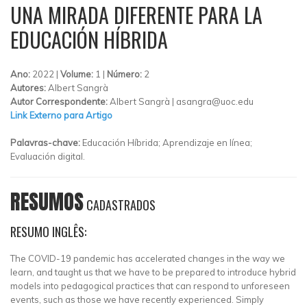
UNA MIRADA DIFERENTE PARA LA
EDUCACIÓN HÍBRIDA
Ano:
2022 |
Volume:
1 |
Número:
2
Autores:
Albert Sangrà
Autor Correspondente:
Albert Sangrà |
asangra@uoc.edu
Link Externo para Artigo
Palavras-chave:
Educación Híbrida; Aprendizaje en línea;
Evaluación digital.
RESUMOS
CADASTRADOS
RESUMO INGLÊS:
The COVID-19 pandemic has accelerated changes in the way we
learn, and taught us that we have to be prepared to introduce hybrid
models into pedagogical practices that can respond to unforeseen
events, such as those we have recently experienced. Simply