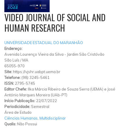
VIDEO JOURNAL OF SOCIAL AND
HUMAN RESEARCH
UNIVERSIDADE ESTADUAL DO MARANHÃO
Endereço:
Avenida Lourenço Vieira da Silva
-
Jardim São Cristóvão
São Luís
/
MA
65055-970
Site:
https://vjshr.uabpt.uema.br
Telefone:
(98) 3245-5461
ISSN:
2795-5745
Editor Chefe:
Ilka Márcia Ribeiro de Souza Serra (UEMA) e José
António Marques Moreira (UAb-PT)
Início Publicação:
22/07/2022
Periodicidade:
Semestral
Área de Estudo
Ciências Humanas
,
Multidisciplinar
Qualis:
Não Possui