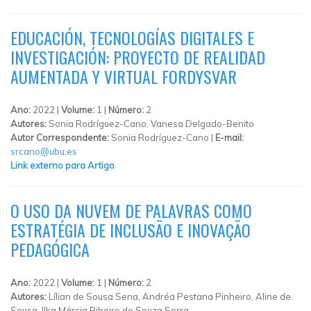
EDUCACIÓN, TECNOLOGÍAS DIGITALES E
INVESTIGACIÓN: PROYECTO DE REALIDAD
AUMENTADA Y VIRTUAL FORDYSVAR
Ano:
2022 |
Volume:
1 |
Número:
2
Autores:
Sonia Rodríguez-Cano, Vanesa Delgado-Benito
Autor Correspondente:
Sonia Rodríguez-Cano |
E-mail:
srcano@ubu.es
Link externo para Artigo
O USO DA NUVEM DE PALAVRAS COMO
ESTRATÉGIA DE INCLUSÃO E INOVAÇÃO
PEDAGÓGICA
Ano:
2022 |
Volume:
1 |
Número:
2
Autores:
Lílian de Sousa Sena, Andréa Pestana Pinheiro, Aline de
Sousa, Ilka Márcia Ribeiro de Souza Serra