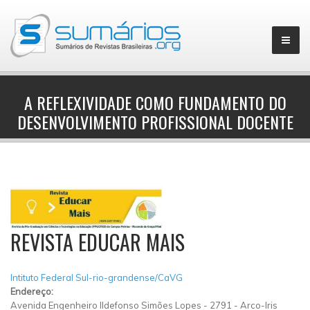
A REFLEXIVIDADE COMO FUNDAMENTO DO
DESENVOLVIMENTO PROFISSIONAL DOCENTE
▼
REVISTA EDUCAR MAIS
Intituto Federal Sul-rio-grandense/CaVG
Endereço:
Avenida Engenheiro Ildefonso Simões Lopes
-
2791
-
Arco-Iris