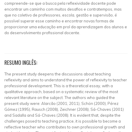
compreende-se que a busca pela reflexividade docente pode
encontrar um caminho com muitos desafios e contratempos, mas
que no coletivo de professores, escola, gestão e supervisão, é
possível superar esse caminho e encontrar novas formas de
proporcionar uma educação em prol da aprendizagem dos alunos e
do desenvolvimento profissional docente.
RESUMO INGLÊS:
The present study deepens the discussions about teaching
reflexivity and aims to understand the power of reflexivity to teacher
professional development. This is a theoretical essay, with a
qualitative approach, based on a systematic review of the most
relevant literature on the subject. The authors who guided the
present study were: Alarcão (2001; 2011), Schön (2000), Pérez
Gómez (1995), Rausch (2008), Zeichner (2008), Sá-Chaves (2001)
and Sadalla and Sá-Chaves (2008). It is evident that, despite the
challenges posed to teaching practice, it is possible to become a
reflective teacher who contributes to own professional growth and