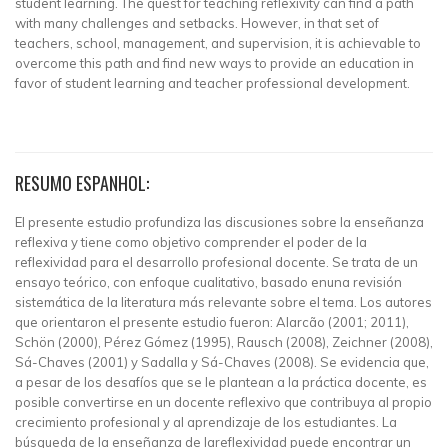
student learning. The quest for teaching reflexivity can find a path
with many challenges and setbacks. However, in that set of
teachers, school, management, and supervision, it is achievable to
overcome this path and find new ways to provide an education in
favor of student learning and teacher professional development.
RESUMO ESPANHOL:
El presente estudio profundiza las discusiones sobre la enseñanza
reflexiva y tiene como objetivo comprender el poder de la
reflexividad para el desarrollo profesional docente. Se trata de un
ensayo teórico, con enfoque cualitativo, basado enuna revisión
sistemática de la literatura más relevante sobre el tema. Los autores
que orientaron el presente estudio fueron: Alarcão (2001; 2011),
Schön (2000), Pérez Gómez (1995), Rausch (2008), Zeichner (2008),
Sá-Chaves (2001) y Sadalla y Sá-Chaves (2008). Se evidencia que,
a pesar de los desafíos que se le plantean a la práctica docente, es
posible convertirse en un docente reflexivo que contribuya al propio
crecimiento profesional y al aprendizaje de los estudiantes. La
búsqueda de la enseñanza de lareflexividad puede encontrar un