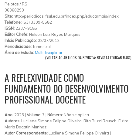
Pelotas
/
RS
96060290
Site:
http://periodicos.ifsul.edu.br/index.php/educarmais/index
Telefone:
(53) 3309-5582
ISSN:
2237–9185
Editor Chefe:
Nelson Luiz Reyes Marques
Início Publicação:
02/07/2012
Periodicidade:
Trimestral
Área de Estudo:
Multidisciplinar
(VOLTAR AO ARTIGOS DA REVISTA: REVISTA EDUCAR MAIS)
A REFLEXIVIDADE COMO
FUNDAMENTO DO DESENVOLVIMENTO
PROFISSIONAL DOCENTE
Ano:
2023 |
Volume:
7 |
Número:
Não se aplica
Autores:
Lucilene Simone Felippe Oliveira, Rita Buzzi Rausch, Elzira
Maria Bagatin Munhoz
Autor Correspondente:
Lucilene Simone Felippe Oliveira |