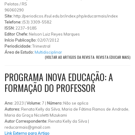
Pelotas
/
RS
96060290
Site:
http://periodicos.ifsul.edu.br/index.php/educarmais/index
Telefone:
(53) 3309-5582
ISSN:
2237–9185
Editor Chefe:
Nelson Luiz Reyes Marques
Início Publicação:
02/07/2012
Periodicidade:
Trimestral
Área de Estudo:
Multidisciplinar
(VOLTAR AO ARTIGOS DA REVISTA: REVISTA EDUCAR MAIS)
PROGRAMA INOVA EDUCAÇÃO: A
FORMAÇÃO DO PROFESSOR
Ano:
2023 |
Volume:
7 |
Número:
Não se aplica
Autores:
Renata Kelly da Silva, Maria de Fátima Ramos de Andrade,
Maria da Graça Nicoletti Mizukami
Autor Correspondente:
Renata Kelly da Silva |
reducarmais@gmail.com
Link Externo para Artigo