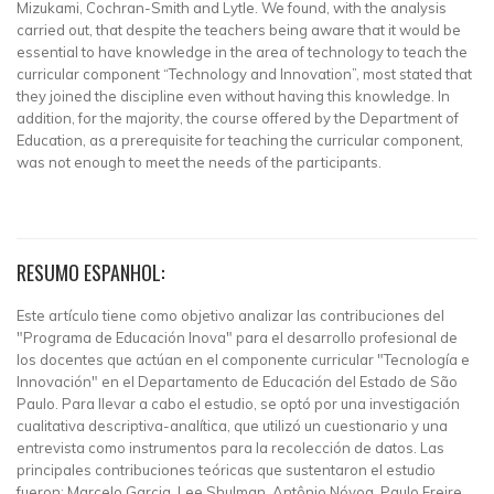
Mizukami, Cochran-Smith and Lytle. We found, with the analysis
carried out, that despite the teachers being aware that it would be
essential to have knowledge in the area of technology to teach the
curricular component “Technology and Innovation”, most stated that
they joined the discipline even without having this knowledge. In
addition, for the majority, the course offered by the Department of
Education, as a prerequisite for teaching the curricular component,
was not enough to meet the needs of the participants.
RESUMO ESPANHOL:
Este artículo tiene como objetivo analizar las contribuciones del
"Programa de Educación Inova" para el desarrollo profesional de
los docentes que actúan en el componente curricular "Tecnología e
Innovación" en el Departamento de Educación del Estado de São
Paulo. Para llevar a cabo el estudio, se optó por una investigación
cualitativa descriptiva-analítica, que utilizó un cuestionario y una
entrevista como instrumentos para la recolección de datos. Las
principales contribuciones teóricas que sustentaron el estudio
fueron: Marcelo Garcia, Lee Shulman, Antônio Nóvoa, Paulo Freire,