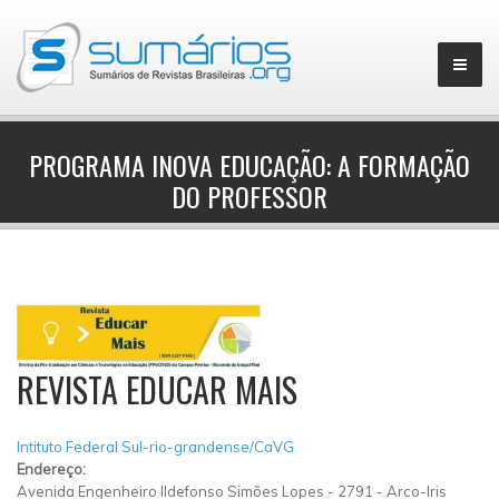
PROGRAMA INOVA EDUCAÇÃO: A FORMAÇÃO
DO PROFESSOR
▼
REVISTA EDUCAR MAIS
Intituto Federal Sul-rio-grandense/CaVG
Endereço:
Avenida Engenheiro Ildefonso Simões Lopes
-
2791
-
Arco-Iris