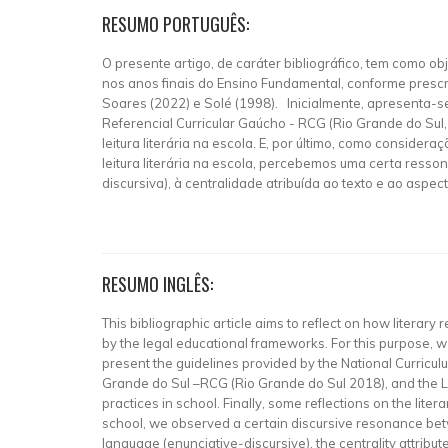
RESUMO PORTUGUÊS:
O presente artigo, de caráter bibliográfico, tem como ob
nos anos finais do Ensino Fundamental, conforme presc
Soares (2022) e Solé (1998). Inicialmente, apresenta-se
Referencial Curricular Gaúcho - RCG (Rio Grande do Sul,
leitura literária na escola. E, por último, como consider
leitura literária na escola, percebemos uma certa ress
discursiva), à centralidade atribuída ao texto e ao aspect
RESUMO INGLÊS:
This bibliographic article aims to reflect on how litera
by the legal educational frameworks. For this purpose, 
present the guidelines provided by the National Curricu
Grande do Sul –RCG (Rio Grande do Sul 2018), and the L
practices in school. Finally, some reflections on the lite
school, we observed a certain discursive resonance be
language (enunciative-discursive), the centrality attribute