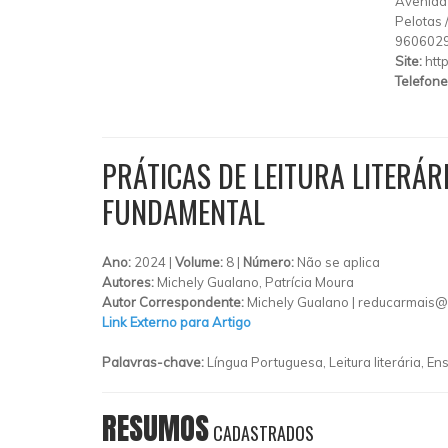
Avenida
Pelotas
960602
Site:
htt
Telefone
PRÁTICAS DE LEITURA LITERÁR
FUNDAMENTAL
Ano:
2024 |
Volume:
8 |
Número:
Não se aplica
Autores:
Michely Gualano, Patrícia Moura
Autor Correspondente:
Michely Gualano |
reducarmais@
Link Externo para Artigo
Palavras-chave:
Língua Portuguesa, Leitura literária, E
RESUMOS
CADASTRADOS