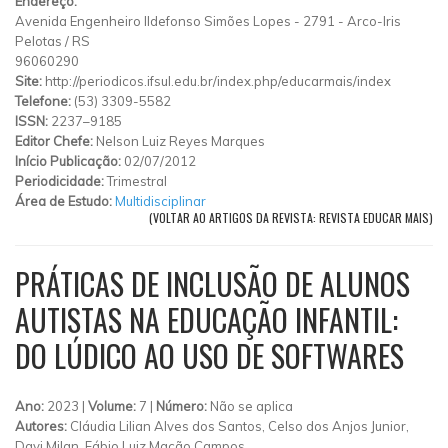
Endereço:
Avenida Engenheiro Ildefonso Simões Lopes
-
2791
-
Arco-Iris
Pelotas
/
RS
96060290
Site:
http://periodicos.ifsul.edu.br/index.php/educarmais/index
Telefone:
(53) 3309-5582
ISSN:
2237–9185
Editor Chefe:
Nelson Luiz Reyes Marques
Início Publicação:
02/07/2012
Periodicidade:
Trimestral
Área de Estudo:
Multidisciplinar
(VOLTAR AO ARTIGOS DA REVISTA: REVISTA EDUCAR MAIS)
PRÁTICAS DE INCLUSÃO DE ALUNOS
AUTISTAS NA EDUCAÇÃO INFANTIL:
DO LÚDICO AO USO DE SOFTWARES
Ano:
2023 |
Volume:
7 |
Número:
Não se aplica
Autores:
Cláudia Lilian Alves dos Santos, Celso dos Anjos Junior,
Davi Milan, Fábio Luiz Mação Campos