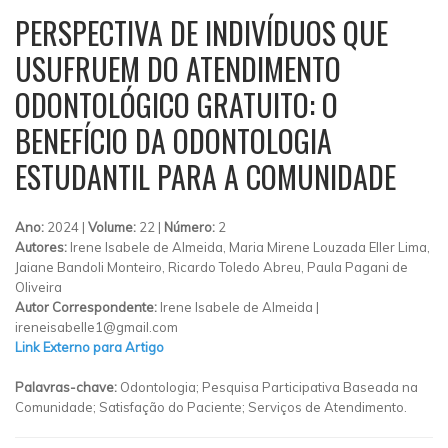
PERSPECTIVA DE INDIVÍDUOS QUE
USUFRUEM DO ATENDIMENTO
ODONTOLÓGICO GRATUITO: O
BENEFÍCIO DA ODONTOLOGIA
ESTUDANTIL PARA A COMUNIDADE
Ano:
2024 |
Volume:
22 |
Número:
2
Autores:
Irene Isabele de Almeida, Maria Mirene Louzada Eller Lima,
Jaiane Bandoli Monteiro, Ricardo Toledo Abreu, Paula Pagani de
Oliveira
Autor Correspondente:
Irene Isabele de Almeida |
ireneisabelle1@gmail.com
Link Externo para Artigo
Palavras-chave:
Odontologia; Pesquisa Participativa Baseada na
Comunidade; Satisfação do Paciente; Serviços de Atendimento.