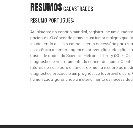
RESUMOS
CADASTRADOS
RESUMO PORTUGUÊS:
Atualmente no cenário mundial, registra- se um aument
pacientes. O câncer de mama é um tumor maligno que ac
saúde tendo assim o conhecimento necessário para real
assistência de enfermagem na prevenção, detecção e no t
bases de dados da Scienticif Eletronic Library (SCIELO)
diagnostico e no tratamento do câncer de mama. O enfe
fatores de risco para o câncer de mama e sobre as medi
diagnóstico precoce e um prognóstico favorável a cura.
humanizada, garantindo um atendimento às necessidades 