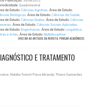
ício Publicação:
30/06/2011
riodicidade:
Quadrimestral
ea de Estudo:
Ciências Agrárias
,
Área de Estudo:
ências Biológicas
,
Área de Estudo:
Ciências da Saúde
,
ea de Estudo:
Ciências Exatas
,
Área de Estudo:
Ciências
umanas
,
Área de Estudo:
Ciências Sociais Aplicadas
,
ea de Estudo:
Engenharias
,
Área de Estudo:
Linguística,
tras e Artes
,
Área de Estudo:
Multidisciplinar
(VOLTAR AO ARTIGOS DA REVISTA: PENSAR ACADÊMICO)
DIAGNÓSTICO E TRATAMENTO
Randow, Natália Tomich Paiva Miranda, Thiara Guimarães