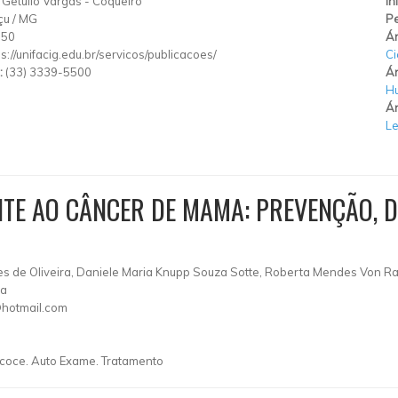
Getúlio Vargas
-
Coqueiro
In
çu
/
MG
Pe
350
Ár
ps://unifacig.edu.br/servicos/publicacoes/
Ci
:
(33) 3339-5500
Ár
H
Ár
Le
TE AO CÂNCER DE MAMA: PREVENÇÃO, 
lves de Oliveira, Daniele Maria Knupp Souza Sotte, Roberta Mendes Von 
ra
@hotmail.com
ecoce. Auto Exame. Tratamento