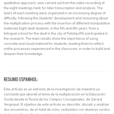
qualitative approach, was carried out from the video recording of
the eight meetings held, for later transcription and analysis. The
tasks of each meeting were organized in an increasing degree of
difficulty, following the students' development and reasoning about
the multiplication process with the insertion of different manipulative
materials.Eight deaf students, in the 5th and 6th years, from a
bilingual school for the deaf in the city of Pelotas/RS participated in
the research. The main results show the importance of using
concrete and visual material for students, leading them to reflect
onthe processes experienced in the classroom, in order to build and
deepen their knowledge.
RESUMO ESPANHOL:
Este artículo es un extracto de la investigación de maestría ya
concluida que abordó el tema de la multiplicación en la Educación
Sorda desde la Teoría de los Campos Conceptuales, de Gérard
Vergnaud. El objetivo de este artículo es describir, discutir y analizar
dos encuentros, de un total de ocho, realizados con alumnos sordos