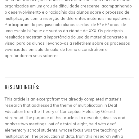
organizadas em um grau de dificuldade crescente, acompanhando
o desenvolvimento e o raciocínio dos alunos sobre o processo de
multiplicação com a inserção de diferentes materiais manipuláveis.
Participaram da pesquisa oito alunos surdos, de 5º e 6º anos, de
uma escola bilíngue de surdos da cidade de XXX. Os principais
resultados mostram a importância do uso do material concreto e
visual para os alunos, levando-os a refletirem sobre os processos
vivenciados em sala de aula, de forma a construírem e
aprofundarem seus saberes.
RESUMO INGLÊS:
This article is an excerpt from the already completed master's
research that addressed the theme of multiplication in Deaf
Education from the Theory of Conceptual Fields, by Gérard
Vergnaud. The purpose of this article is to describe, discuss and
analyze two meetings, out of a total of eight, held with deaf
elementary school students, whose focus was the teaching of
multiplication. The production of data, from this research with a