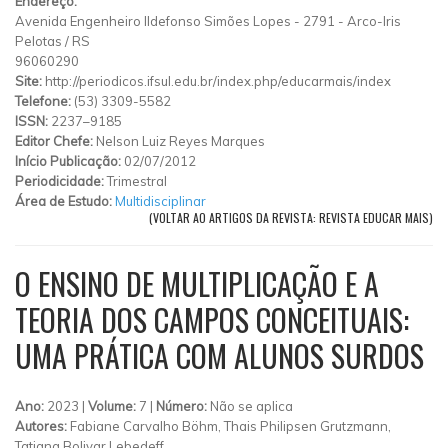
Endereço:
Avenida Engenheiro Ildefonso Simões Lopes
-
2791
-
Arco-Iris
Pelotas
/
RS
96060290
Site:
http://periodicos.ifsul.edu.br/index.php/educarmais/index
Telefone:
(53) 3309-5582
ISSN:
2237–9185
Editor Chefe:
Nelson Luiz Reyes Marques
Início Publicação:
02/07/2012
Periodicidade:
Trimestral
Área de Estudo:
Multidisciplinar
(VOLTAR AO ARTIGOS DA REVISTA: REVISTA EDUCAR MAIS)
O ENSINO DE MULTIPLICAÇÃO E A
TEORIA DOS CAMPOS CONCEITUAIS:
UMA PRÁTICA COM ALUNOS SURDOS
Ano:
2023 |
Volume:
7 |
Número:
Não se aplica
Autores:
Fabiane Carvalho Böhm, Thais Philipsen Grutzmann,
Tatiana Bolivar Lebedeff