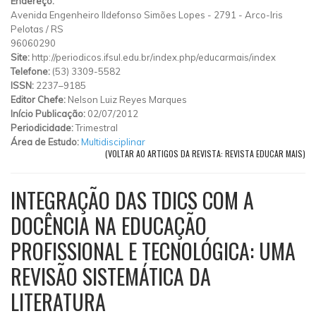
Endereço:
Avenida Engenheiro Ildefonso Simões Lopes
-
2791
-
Arco-Iris
Pelotas
/
RS
96060290
Site:
http://periodicos.ifsul.edu.br/index.php/educarmais/index
Telefone:
(53) 3309-5582
ISSN:
2237–9185
Editor Chefe:
Nelson Luiz Reyes Marques
Início Publicação:
02/07/2012
Periodicidade:
Trimestral
Área de Estudo:
Multidisciplinar
(VOLTAR AO ARTIGOS DA REVISTA: REVISTA EDUCAR MAIS)
INTEGRAÇÃO DAS TDICS COM A
DOCÊNCIA NA EDUCAÇÃO
PROFISSIONAL E TECNOLÓGICA: UMA
REVISÃO SISTEMÁTICA DA
LITERATURA