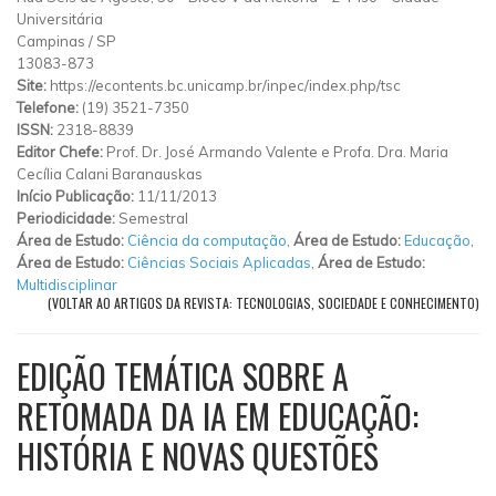
Universitária
Campinas
/
SP
13083-873
Site:
https://econtents.bc.unicamp.br/inpec/index.php/tsc
Telefone:
(19) 3521-7350
ISSN:
2318-8839
Editor Chefe:
Prof. Dr. José Armando Valente e Profa. Dra. Maria
Cecília Calani Baranauskas
Início Publicação:
11/11/2013
Periodicidade:
Semestral
Área de Estudo:
Ciência da computação
,
Área de Estudo:
Educação
,
Área de Estudo:
Ciências Sociais Aplicadas
,
Área de Estudo:
Multidisciplinar
(VOLTAR AO ARTIGOS DA REVISTA: TECNOLOGIAS, SOCIEDADE E CONHECIMENTO)
EDIÇÃO TEMÁTICA SOBRE A
RETOMADA DA IA EM EDUCAÇÃO:
HISTÓRIA E NOVAS QUESTÕES