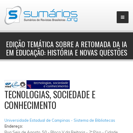
EDIÇÃO TEMÁTICA SOBRE A RETOMADA DA IA
EM EDUCAÇÃO: HISTÓRIA E NOVAS QUESTÕES
▼
TECNOLOGIAS, SOCIEDADE E
CONHECIMENTO
Universidade Estadual de Campinas - Sistema de Bibliotecas
Endereço:
Rua Seis de Agosto, 50
-
Bloco V da Reitoria - 2º Piso
-
Cidade