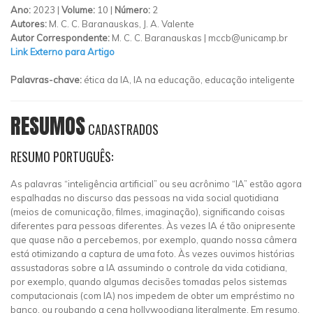
Ano:
2023 |
Volume:
10 |
Número:
2
Autores:
M. C. C. Baranauskas, J. A. Valente
Autor Correspondente:
M. C. C. Baranauskas |
mccb@unicamp.br
Link Externo para Artigo
Palavras-chave:
ética da IA, IA na educação, educação inteligente
RESUMOS
CADASTRADOS
RESUMO PORTUGUÊS:
As palavras “inteligência artificial” ou seu acrônimo “IA” estão agora
espalhadas no discurso das pessoas na vida social quotidiana
(meios de comunicação, filmes, imaginação), significando coisas
diferentes para pessoas diferentes. Às vezes IA é tão onipresente
que quase não a percebemos, por exemplo, quando nossa câmera
está otimizando a captura de uma foto. Às vezes ouvimos histórias
assustadoras sobre a IA assumindo o controle da vida cotidiana,
por exemplo, quando algumas decisões tomadas pelos sistemas
computacionais (com IA) nos impedem de obter um empréstimo no
banco, ou roubando a cena hollywoodiana literalmente. Em resumo,