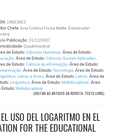
SSN:
19833652
itor Chefe:
Ana Cristina Fricke Matte, Daniervelin
reira
ício Publicação:
31/12/2007
riodicidade:
Quadrimestral
ea de Estudo:
Ciências Humanas
,
Área de Estudo:
ducação
,
Área de Estudo:
Ciências Sociais Aplicadas
,
ea de Estudo:
Ciência da informação
,
Área de Estudo:
omunicação
,
Área de Estudo:
Tecnologia
,
Área de Estudo:
nguística, Letras e Artes
,
Área de Estudo:
Letras
,
Área de
tudo:
Linguística
,
Área de Estudo:
Multidisciplinar
,
Área
 Estudo:
Multidisciplinar
(VOLTAR AO ARTIGOS DA REVISTA: TEXTO LIVRE)
EL USO DEL LOGARITMO EN EL
ATION FOR THE EDUCATIONAL