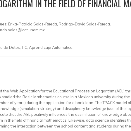
OGARITHM IN THE FIELD OF FINANCIAL 
ez, Érika-Patricia Salas-Rueda, Rodrigo-David Salas-Rueda.
ardo.salas@icat.unam.mx
a de Datos, TIC, Aprendizaje Automático.
 of the Web Application for the Educational Process on Logarithm (AEL) th
 studied the Basic Mathematics course in a Mexican university during th
number of years) during the application for a bank loan. The TPACK model a
edge (simulation strategy) and disciplinary knowledge (use of the logari
ate that the AEL positively influences the assimilation of knowledge abo
 in the field of financial mathematics. Likewise, data science identifies t
orming the interaction between the school content and students during the