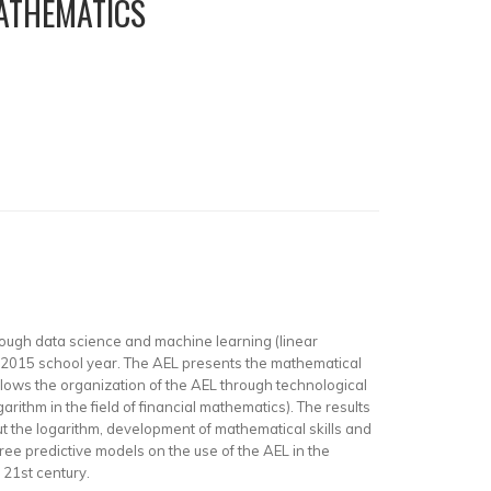
MATHEMATICS
rough data science and machine learning (linear
e 2015 school year. The AEL presents the mathematical
llows the organization of the AEL through technological
thm in the field of financial mathematics). The results
ut the logarithm, development of mathematical skills and
hree predictive models on the use of the AEL in the
 21st century.