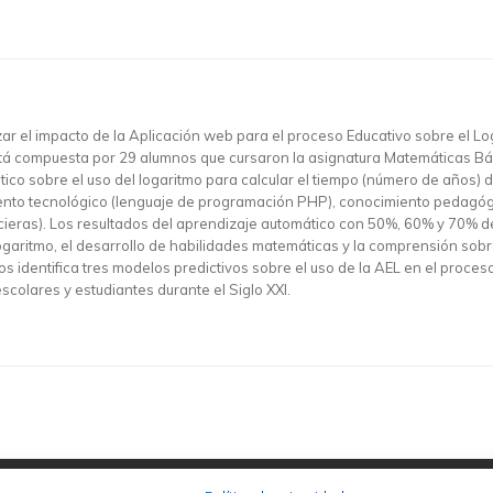
izar el impacto de la Aplicación web para el proceso Educativo sobre el Lo
está compuesta por 29 alumnos que cursaron la asignatura Matemáticas Bá
o sobre el uso del logaritmo para calcular el tiempo (número de años) dur
nto tecnológico (lenguaje de programación PHP), conocimiento pedagógico
cieras). Los resultados del aprendizaje automático con 50%, 60% y 70% d
logaritmo, el desarrollo de habilidades matemáticas y la comprensión sob
os identifica tres modelos predictivos sobre el uso de la AEL en el proce
scolares y estudiantes durante el Siglo XXI.