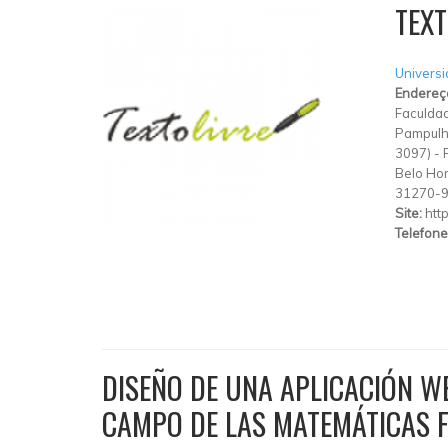
TEXT
Universi
Endereç
Faculdad
Pampulha
3097)
-
Belo Hor
31270-
Site:
htt
Telefone
DISEÑO DE UNA APLICACIÓN W
CAMPO DE LAS MATEMÁTICAS F