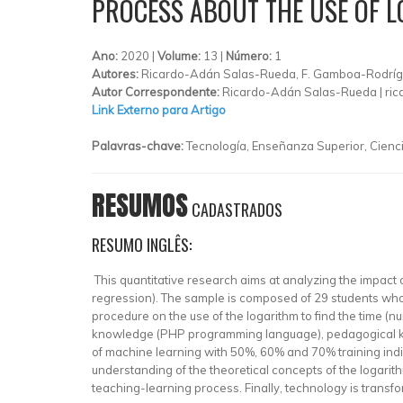
PROCESS ABOUT THE USE OF L
Ano:
2020 |
Volume:
13 |
Número:
1
Autores:
Ricardo-Adán Salas-Rueda, F. Gamboa-Rodrígu
Autor Correspondente:
Ricardo-Adán Salas-Rueda |
ric
Link Externo para Artigo
Palavras-chave:
Tecnología, Enseñanza Superior, Cienci
RESUMOS
CADASTRADOS
RESUMO INGLÊS:
This quantitative research aims at analyzing the impact
regression). The sample is composed of 29 students who
procedure on the use of the logarithm to find the time (
knowledge (PHP programming language), pedagogical knowl
of machine learning with 50%, 60% and 70% training indic
understanding of the theoretical concepts of the logarithm
teaching-learning process. Finally, technology is transf