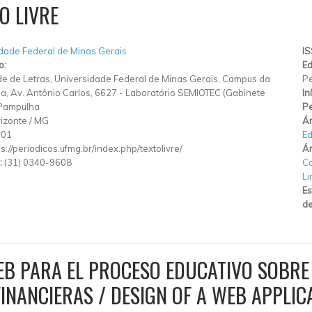
O LIVRE
dade Federal de Minas Gerais
I
o:
Ed
e de Letras, Universidade Federal de Minas Gerais, Campus da
Pe
, Av. Antônio Carlos, 6627
-
Laboratório SEMIOTEC (Gabinete
In
Pampulha
Pe
izonte
/
MG
Ár
901
E
ps://periodicos.ufmg.br/index.php/textolivre/
Ár
:
(31) 0340-9608
C
Li
Es
de
EB PARA EL PROCESO EDUCATIVO SOBRE 
INANCIERAS / DESIGN OF A WEB APPLIC