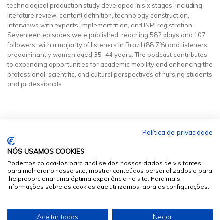
technological production study developed in six stages, including
literature review, content definition, technology construction,
interviews with experts, implementation, and INPI registration.
Seventeen episodes were published, reaching 582 plays and 107
followers, with a majority of listeners in Brazil (88.7%) and listeners
predominantly women aged 35–44 years. The podcast contributes
to expanding opportunities for academic mobility and enhancing the
professional, scientific, and cultural perspectives of nursing students
and professionals.
Política de privacidade
NÓS USAMOS COOKIES
Podemos colocá-los para análise dos nossos dados de visitantes,
para melhorar o nosso site, mostrar conteúdos personalizados e para
lhe proporcionar uma óptima experiência no site. Para mais
informações sobre os cookies que utilizamos, abra as configurações.
© 2026
Sumários.org
. Todos os Direitos Reservados
Aceitar todos
Negar