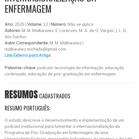
ENFERMAGEM
Ano:
2025 |
Volume:
12 |
Número:
Não se aplica
Autores:
M. M. Malkiewiez, E. Lorenzini, M. A. de O. Vargas, J. L. G.
dos Santos
Autor Correspondente:
M. M. Malkiewiez |
malkiewiez.michelle@gmail.com
Link Externo para Artigo
Palavras-chave:
podcast, tecnologia da informação, educação
continuada, educação de pós-graduação em enfermagem
RESUMOS
CADASTRADOS
RESUMO PORTUGUÊS:
O estudo descreve o desenvolvimento e implementação de um
podcast institucional para fomentar a internacionalização do
Programa de Pós-Graduação em Enfermagem de uma
Universidade Federal, apresentar indicadores de alcance e discutir