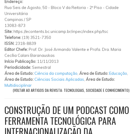
Endereço:
Rua Seis de Agosto, 50
-
Bloco V da Reitoria - 2º Piso
-
Cidade
Universitária
Campinas
/
SP
13083-873
Site:
https://econtents.bc.unicamp.br/inpec/index.php/tsc
Telefone:
(19) 3521-7350
ISSN:
2318-8839
Editor Chefe:
Prof. Dr. José Armando Valente e Profa. Dra. Maria
Cecília Calani Baranauskas
Início Publicação:
11/11/2013
Periodicidade:
Semestral
Área de Estudo:
Ciência da computação
,
Área de Estudo:
Educação
,
Área de Estudo:
Ciências Sociais Aplicadas
,
Área de Estudo:
Multidisciplinar
(VOLTAR AO ARTIGOS DA REVISTA: TECNOLOGIAS, SOCIEDADE E CONHECIMENTO)
CONSTRUÇÃO DE UM PODCAST COMO
FERRAMENTA TECNOLÓGICA PARA
INTERNACIONALIZAÇÃO DA