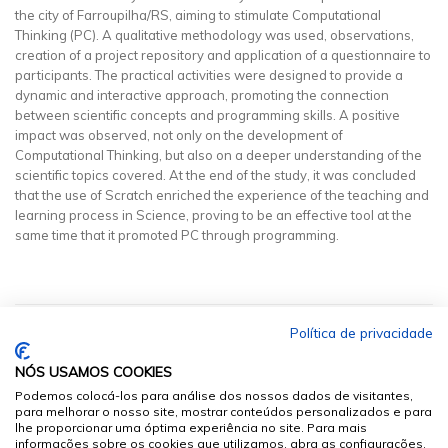
the city of Farroupilha/RS, aiming to stimulate Computational
Thinking (PC). A qualitative methodology was used, observations,
creation of a project repository and application of a questionnaire to
participants. The practical activities were designed to provide a
dynamic and interactive approach, promoting the connection
between scientific concepts and programming skills. A positive
impact was observed, not only on the development of
Computational Thinking, but also on a deeper understanding of the
scientific topics covered. At the end of the study, it was concluded
that the use of Scratch enriched the experience of the teaching and
learning process in Science, proving to be an effective tool at the
same time that it promoted PC through programming.
Política de privacidade
NÓS USAMOS COOKIES
Podemos colocá-los para análise dos nossos dados de visitantes,
para melhorar o nosso site, mostrar conteúdos personalizados e para
lhe proporcionar uma óptima experiência no site. Para mais
informações sobre os cookies que utilizamos, abra as configurações.