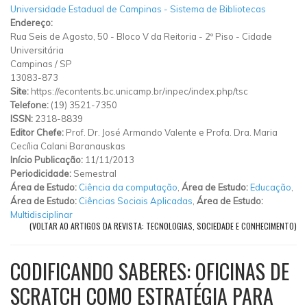
Universidade Estadual de Campinas - Sistema de Bibliotecas
Endereço:
Rua Seis de Agosto, 50
-
Bloco V da Reitoria - 2º Piso
-
Cidade
Universitária
Campinas
/
SP
13083-873
Site:
https://econtents.bc.unicamp.br/inpec/index.php/tsc
Telefone:
(19) 3521-7350
ISSN:
2318-8839
Editor Chefe:
Prof. Dr. José Armando Valente e Profa. Dra. Maria
Cecília Calani Baranauskas
Início Publicação:
11/11/2013
Periodicidade:
Semestral
Área de Estudo:
Ciência da computação
,
Área de Estudo:
Educação
,
Área de Estudo:
Ciências Sociais Aplicadas
,
Área de Estudo:
Multidisciplinar
(VOLTAR AO ARTIGOS DA REVISTA: TECNOLOGIAS, SOCIEDADE E CONHECIMENTO)
CODIFICANDO SABERES: OFICINAS DE
SCRATCH COMO ESTRATÉGIA PARA