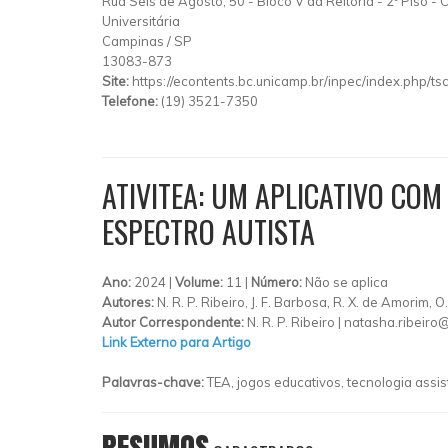
Rua Seis de Agosto, 50
-
Bloco V da Reitoria - 2º Piso
-
C
Universitária
Campinas
/
SP
13083-873
Site:
https://econtents.bc.unicamp.br/inpec/index.php/ts
Telefone:
(19) 3521-7350
ATIVITEA: UM APLICATIVO CO
ESPECTRO AUTISTA
Ano:
2024 |
Volume:
11 |
Número:
Não se aplica
Autores:
N. R. P. Ribeiro, J. F. Barbosa, R. X. de Amorim, 
Autor Correspondente:
N. R. P. Ribeiro |
natasha.ribeiro
Link Externo para Artigo
Palavras-chave:
TEA, jogos educativos, tecnologia assist