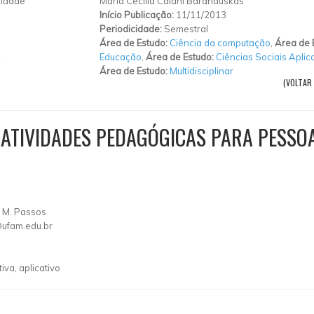
idade
Maria Cecília Calani Baranauskas
Início Publicação:
11/11/2013
Periodicidade:
Semestral
Área de Estudo:
Ciência da computação
,
Área de 
c
Educação
,
Área de Estudo:
Ciências Sociais Aplic
Área de Estudo:
Multidisciplinar
(VOLTAR
M ATIVIDADES PEDAGÓGICAS PARA PESS
O. M. Passos
@ufam.edu.br
iva, aplicativo