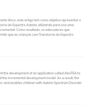
nte disso, este artigo tem como objetivo apresentar o
no do Espectro Autista, utilizando para isso uma
ncremental. Como resultado, os educadores que
ermitir que as crianças com Transtorno do Espectro
nt the development of an application called AtiviTEA to
d the incremental development model. As a result, the
tion, and enables children with Autism Spectrum Disorder