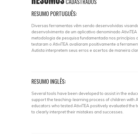
RESUMOS
CADASTRADOS
RESUMO PORTUGUÊS:
Diversas ferramentas vêm sendo desenvolvidas visando a
desenvolvimento de um aplicativo denominado AtiviTEA 
metodologia de pesquisa fundamentada nos princípios d
testaram o AtiviTEA avaliaram positivamente a ferramenta
Autista interpretem seus erros e acertos de maneira clar
RESUMO INGLÊS:
Several tools have been developed to assist in the educa
support the teaching-learning process of children with
educators who tested AtiviTEA positively evaluated the to
to clearly interpret their mistakes and successes.