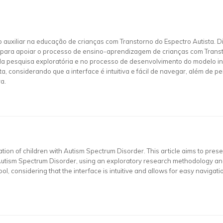
uxiliar na educação de crianças com Transtorno do Espectro Autista. Dia
para apoiar o processo de ensino-aprendizagem de crianças com Transtor
a pesquisa exploratória e no processo de desenvolvimento do modelo i
, considerando que a interface é intuitiva e fácil de navegar, além de p
a.
tion of children with Autism Spectrum Disorder. This article aims to prese
 Autism Spectrum Disorder, using an exploratory research methodology an
ol, considering that the interface is intuitive and allows for easy naviga