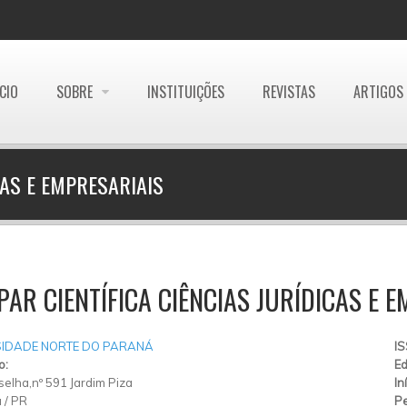
ÍCIO
SOBRE
INSTITUIÇÕES
REVISTAS
ARTIGOS
CAS E EMPRESARIAIS
AR CIENTÍFICA CIÊNCIAS JURÍDICAS E 
SIDADE NORTE DO PARANÁ
I
o:
Ed
elha,nº 591 Jardim Piza
In
a
/
PR
Pe