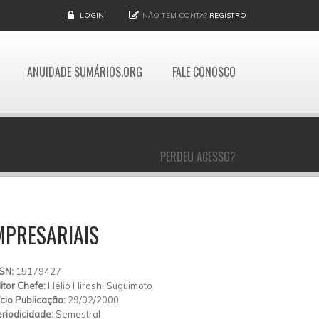
LOGIN
NÃO TEM CONTA?
REGISTRO
ANUIDADE SUMÁRIOS.ORG
FALE CONOSCO
PERDEU ACESSO?
EMPRESARIAIS
SSN:
15179427
itor Chefe:
Hélio Hiroshi Suguimoto
ício Publicação:
29/02/2000
riodicidade:
Semestral