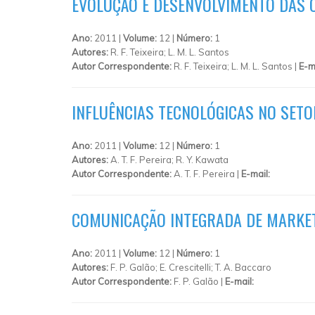
EVOLUÇÃO E DESENVOLVIMENTO DAS O
Ano:
2011 |
Volume:
12 |
Número:
1
Autores:
R. F. Teixeira; L. M. L. Santos
Autor Correspondente:
R. F. Teixeira; L. M. L. Santos |
E-m
INFLUÊNCIAS TECNOLÓGICAS NO SETO
Ano:
2011 |
Volume:
12 |
Número:
1
Autores:
A. T. F. Pereira; R. Y. Kawata
Autor Correspondente:
A. T. F. Pereira |
E-mail:
COMUNICAÇÃO INTEGRADA DE MARKET
Ano:
2011 |
Volume:
12 |
Número:
1
Autores:
F. P. Galão; E. Crescitelli; T. A. Baccaro
Autor Correspondente:
F. P. Galão |
E-mail: