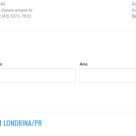
140
Ár
p://www.unopar.br
Ad
:
(43) 3371-7931
Qu
s
Ano
M LONDRINA/PR