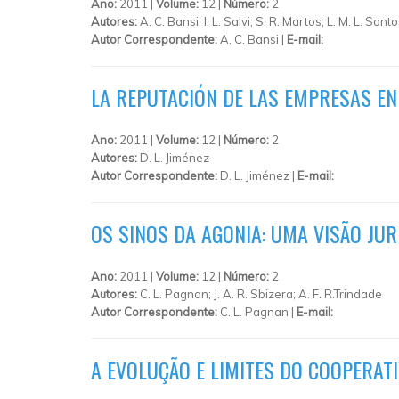
Ano:
2011 |
Volume:
12 |
Número:
2
Autores:
A. C. Bansi; I. L. Salvi; S. R. Martos; L. M. L. Sant
Autor Correspondente:
A. C. Bansi |
E-mail:
LA REPUTACIÓN DE LAS EMPRESAS EN
Ano:
2011 |
Volume:
12 |
Número:
2
Autores:
D. L. Jiménez
Autor Correspondente:
D. L. Jiménez |
E-mail:
OS SINOS DA AGONIA: UMA VISÃO JUR
Ano:
2011 |
Volume:
12 |
Número:
2
Autores:
C. L. Pagnan; J. A. R. Sbizera; A. F. R.Trindade
Autor Correspondente:
C. L. Pagnan |
E-mail:
A EVOLUÇÃO E LIMITES DO COOPERAT