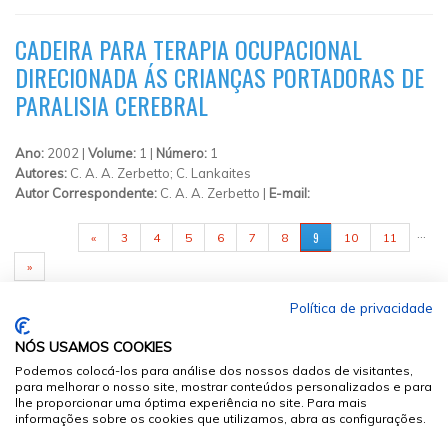
CADEIRA PARA TERAPIA OCUPACIONAL
DIRECIONADA ÁS CRIANÇAS PORTADORAS DE
PARALISIA CEREBRAL
Ano:
2002 |
Volume:
1 |
Número:
1
Autores:
C. A. A. Zerbetto; C. Lankaites
Autor Correspondente:
C. A. A. Zerbetto |
E-mail:
PÁGINAS
…
9
«
3
4
5
6
7
8
10
11
»
Política de privacidade
NÓS USAMOS COOKIES
Podemos colocá-los para análise dos nossos dados de visitantes,
para melhorar o nosso site, mostrar conteúdos personalizados e para
lhe proporcionar uma óptima experiência no site. Para mais
informações sobre os cookies que utilizamos, abra as configurações.