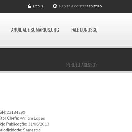
LOGIN
NÃO TEM CONTA?
REGISTRO
ANUIDADE SUMÁRIOS.ORG
FALE CONOSCO
PERDEU ACESSO?
SSN:
23184299
itor Chefe:
William Lopes
ício Publicação:
31/08/2013
riodicidade:
Semestral