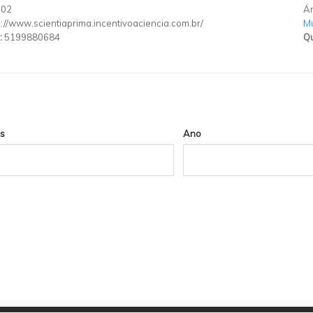
002
Ár
p://www.scientiaprima.incentivoaciencia.com.br/
Mu
:
5199880684
Qu
s
Ano