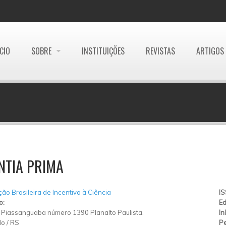
ÍCIO
SOBRE
INSTITUIÇÕES
REVISTAS
ARTIGOS
NTIA PRIMA
ão Brasileira de Incentivo à Ciência
I
o:
Ed
Piassanguaba número 1390 Planalto Paulista.
In
lo
/
RS
Pe