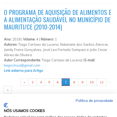
O PROGRAMA DE AQUISIÇÃO DE ALIMENTOS E
A ALIMENTAÇÃO SAUDÁVEL NO MUNICÍPIO DE
MAURITI/CE (2010-2014)
Ano:
2018 |
Volume:
4 |
Número:
1
Autores:
Tiago Cartaxo de Lucena, Nataniele dos Santos Alencar,
Jamily Freire Gonçalves, José Levi Furtado Sampaio e João Cesar
Abreu de Oliveira
Autor Correspondente:
Tiago Cartaxo de Lucena |
E-mail:
tiagoclnsa@gmail.com
Link externo para Artigo
PÁGINAS
…
7
«
3
4
5
6
8
9
10
11
»
Política de privacidade
NÓS USAMOS COOKIES
Podemos colocá-los para análise dos nossos dados de visitantes,