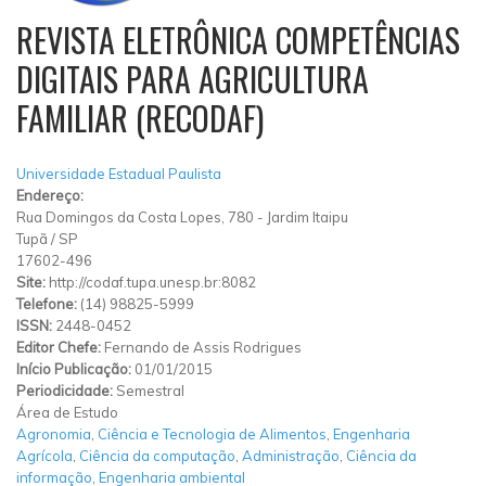
REVISTA ELETRÔNICA COMPETÊNCIAS
DIGITAIS PARA AGRICULTURA
FAMILIAR (RECODAF)
Universidade Estadual Paulista
Endereço:
Rua Domingos da Costa Lopes, 780
-
Jardim Itaipu
Tupã
/
SP
17602-496
Site:
http://codaf.tupa.unesp.br:8082
Telefone:
(14) 98825-5999
ISSN:
2448-0452
Editor Chefe:
Fernando de Assis Rodrigues
Início Publicação:
01/01/2015
Periodicidade:
Semestral
Área de Estudo
Agronomia
,
Ciência e Tecnologia de Alimentos
,
Engenharia
Agrícola
,
Ciência da computação
,
Administração
,
Ciência da
informação
,
Engenharia ambiental