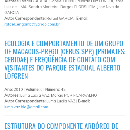
Autores:
Rafael GARCIA, Gabriel BIBINI, Eduardo Luiz LONGUI, Israel
Luiz de LIMA, Sandra Monteiro, Borges FLORSHEIM, José Nivaldo
GARCIA
Autor Correspondente:
Rafael GARCIA |
E-mail:
rafael_engamb@yahoo.com.br
ECOLOGIA E COMPORTAMENTO DE UM GRUPO
DE MACACOS-PREGO (CEBUS SPP.) (PRIMATES:
CEBIDAE) E FREQÜÊNCIA DE CONTATO COM
VISITANTES DO PARQUE ESTADUAL ALBERTO
LÖFGREN
Ano:
2010 |
Volume:
0 |
Número:
42
Autores:
Luma Lucila VAZ, Marcio PORT-CARVALHO
Autor Correspondente:
Luma Lucila VAZ |
E-mail:
luma.vaz.bio@gmail.com
ESTRUTURA DO COMPONENTE ARBÓREO DE