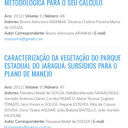
METODOLÓGICA PARA O SEU CÁLCULO
Ano:
2012 |
Volume:
0 |
Número:
48
Autores:
Bruno Almozara ARANHA, Silvana Cristina Pereira Muniz
de SOUZA
Autor Correspondente:
Bruno Almozara ARANHA |
E-mail:
baaranha@gmail.com
CARACTERIZAÇÃO DA VEGETAÇÃO DO PARQUE
ESTADUAL DO JARAGUÁ: SUBSÍDIOS PARA O
PLANO DE MANEJO
Ano:
2012 |
Volume:
0 |
Número:
47
Autores:
Flaviana Maluf de SOUZA, Natália Macedo IVANAUSKAS,
Geraldo Antonio Daher Corrêa FRANCO, Maria Teresa Zugliani
TONIATO, Iara Viviani e SOUZA, Rejane ESTEVES, Rita de Cássia
SOUSA, Osny Tadeu AGUIAR, João Batista BAITELLO, João Aurélio
PASTORE
Autor Correspondente:
Flaviana Maluf de SOUZA |
E-mail:
flavianams@yahoo.com.br