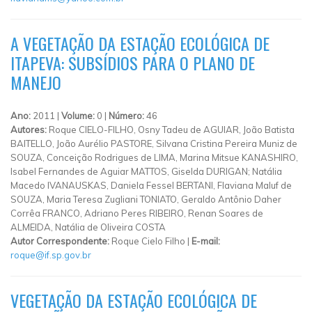
A VEGETAÇÃO DA ESTAÇÃO ECOLÓGICA DE
ITAPEVA: SUBSÍDIOS PARA O PLANO DE
MANEJO
Ano:
2011 |
Volume:
0 |
Número:
46
Autores:
Roque CIELO-FILHO, Osny Tadeu de AGUIAR, João Batista
BAITELLO, João Aurélio PASTORE, Silvana Cristina Pereira Muniz de
SOUZA, Conceição Rodrigues de LIMA, Marina Mitsue KANASHIRO,
Isabel Fernandes de Aguiar MATTOS, Giselda DURIGAN; Natália
Macedo IVANAUSKAS, Daniela Fessel BERTANI, Flaviana Maluf de
SOUZA, Maria Teresa Zugliani TONIATO, Geraldo Antônio Daher
Corrêa FRANCO, Adriano Peres RIBEIRO, Renan Soares de
ALMEIDA, Natália de Oliveira COSTA
Autor Correspondente:
Roque Cielo Filho |
E-mail:
roque@if.sp.gov.br
VEGETAÇÃO DA ESTAÇÃO ECOLÓGICA DE