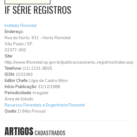
IF SÉRIE REGISTROS
Instituto Florestal
Endereço:
Rua do Horto, 931 - Horto Florestal
São Paulo
/
SP
02377-000
Site:
http://www.iflorestal.sp.gov.br/publicacoes/serie_registros/index.asp
Telefone:
(11) 2231-8555
ISSN:
1033360
Editor Chefe:
Lígia de Castro Ettori
Início Publicação:
31/12/1988
Periodicidade:
Irregular
Área de Estudo
Recursos Florestais e Engenharia Florestal
Qualis:
D (Não Possui)
ARTIGOS
CADASTRADOS