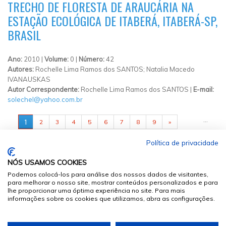
TRECHO DE FLORESTA DE ARAUCÁRIA NA
ESTAÇÃO ECOLÓGICA DE ITABERÁ, ITABERÁ-SP,
BRASIL
Ano:
2010 |
Volume:
0 |
Número:
42
Autores:
Rochelle Lima Ramos dos SANTOS; Natalia Macedo
IVANAUSKAS
Autor Correspondente:
Rochelle Lima Ramos dos SANTOS |
E-mail:
solechel@yahoo.com.br
PÁGINAS
…
1
2
3
4
5
6
7
8
9
»
Política de privacidade
NÓS USAMOS COOKIES
Podemos colocá-los para análise dos nossos dados de visitantes,
para melhorar o nosso site, mostrar conteúdos personalizados e para
lhe proporcionar uma óptima experiência no site. Para mais
informações sobre os cookies que utilizamos, abra as configurações.