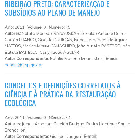
RIBEIRÃO PRETO: CARACTERIZAÇÃO E
SUBSÍDIOS AO PLANO DE MANEJO
Ano:
2011 |
Volume:
0 |
Número:
45
Autores:
Natália Macedo IVANAUSKAS, Geraldo Antônio Daher
Corrêa FRANCO, Giselda DURIGAN, Isabel Fernandes de Aguiar
MATTOS, Marina Mitsue KANASHIRO, João Aurélio PASTORE, João
Batista BAITELLO, Osny Tadeu AGUIAR
Autor Correspondente:
Natália Macedo Ivanauskas |
E-mail:
natalia@if.sp.gov.br
CONCEITOS E DEFINIÇÕES CORRELATOS À
CIÊNCIA E À PRÁTICA DA RESTAURAÇÃO
ECOLÓGICA
Ano:
2011 |
Volume:
0 |
Número:
44
Autores:
James Aronson, Giselda Durigan, Pedro Henrique Santin
Brancalion
Autor Correspondente:
Giselda Durigan |
E-mail: