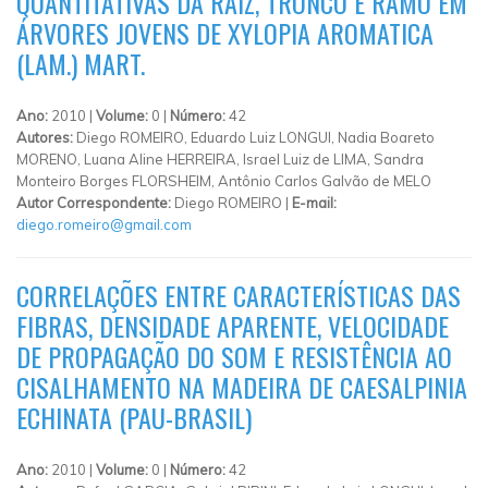
QUANTITATIVAS DA RAIZ, TRONCO E RAMO EM
ÁRVORES JOVENS DE XYLOPIA AROMATICA
(LAM.) MART.
Ano:
2010 |
Volume:
0 |
Número:
42
Autores:
Diego ROMEIRO, Eduardo Luiz LONGUI, Nadia Boareto
MORENO, Luana Aline HERREIRA, Israel Luiz de LIMA, Sandra
Monteiro Borges FLORSHEIM, Antônio Carlos Galvão de MELO
Autor Correspondente:
Diego ROMEIRO |
E-mail:
diego.romeiro@gmail.com
CORRELAÇÕES ENTRE CARACTERÍSTICAS DAS
FIBRAS, DENSIDADE APARENTE, VELOCIDADE
DE PROPAGAÇÃO DO SOM E RESISTÊNCIA AO
CISALHAMENTO NA MADEIRA DE CAESALPINIA
ECHINATA (PAU-BRASIL)
Ano:
2010 |
Volume:
0 |
Número:
42