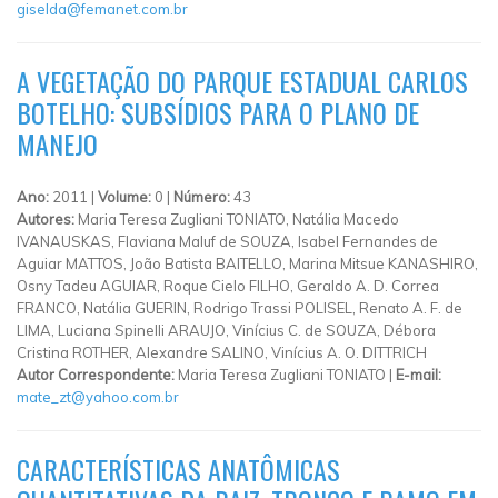
giselda@femanet.com.br
A VEGETAÇÃO DO PARQUE ESTADUAL CARLOS
BOTELHO: SUBSÍDIOS PARA O PLANO DE
MANEJO
Ano:
2011 |
Volume:
0 |
Número:
43
Autores:
Maria Teresa Zugliani TONIATO, Natália Macedo
IVANAUSKAS, Flaviana Maluf de SOUZA, Isabel Fernandes de
Aguiar MATTOS, João Batista BAITELLO, Marina Mitsue KANASHIRO,
Osny Tadeu AGUIAR, Roque Cielo FILHO, Geraldo A. D. Correa
FRANCO, Natália GUERIN, Rodrigo Trassi POLISEL, Renato A. F. de
LIMA, Luciana Spinelli ARAUJO, Vinícius C. de SOUZA, Débora
Cristina ROTHER, Alexandre SALINO, Vinícius A. O. DITTRICH
Autor Correspondente:
Maria Teresa Zugliani TONIATO |
E-mail:
mate_zt@yahoo.com.br
CARACTERÍSTICAS ANATÔMICAS